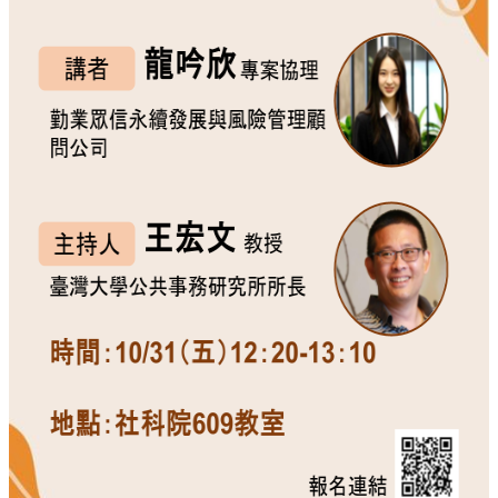
招
生
專
區
學
術
研
究
聯
絡
資
訊
最
新
消
息