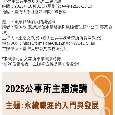
2025年公共事務研究所 主題演講
事
時間：2025年10月31日 (星期五) 中午12:20-13:10
所
地點：臺灣大學社會科學院609教室
簡
介
題目：永續職涯的入門與發展
講者：龍吟欣 (勤業眾信永續發展與風險管理顧問公司 專案協
公
理)
事
主持人：王宏文教授 (臺大公共事務研究所所長兼教授)
所
報名連結：https://forms.gle/QjLzZnXqNWSeDSTa9
成
主辦單位：臺灣大學公共事務研究所
員
*本演講可計入本所畢業演講時數
學
*前20位報名者，主辦單位將提供午餐餐盒!
生
事
務
論
文
口
試
專
區