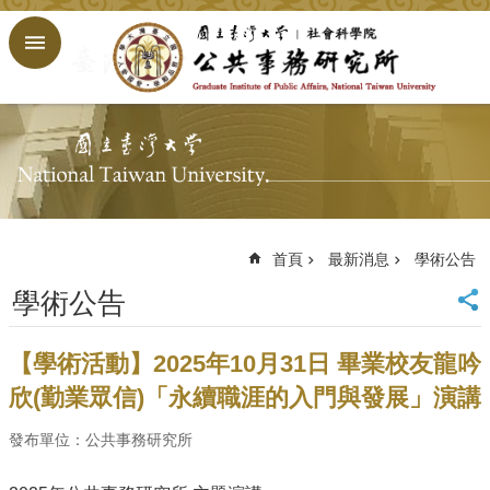
跳到主要內容區塊
進
階
搜
尋
回
首
頁
臺
大
首頁
最新消息
學術公告
首
學術公告
頁
網
站
【學術活動】2025年10月31日 畢業校友龍吟
導
欣(勤業眾信)「永續職涯的入門與發展」演講
覽
English
發布單位：公共事務研究所
公