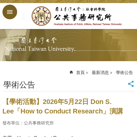
跳到主要內容區塊
進
階
搜
尋
回
首
頁
臺
大
首頁
最新消息
學術公告
首
學術公告
頁
網
站
【學術活動】2026年5月22日 Don S.
導
Lee「How to Conduct Research」演講
覽
English
發布單位：公共事務研究所
公