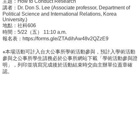
主題：How to Conduct Research
事
講者：Dr. Don S. Lee (Associate professor, Department of
所
Political Science and International Relations, Korea
簡
University.)
介
地點：社科606
時間：5/22（五） 11:10 a.m.
公
報名表：
https://forms.gle/
ZTAdihAw48v2QZzE9
事
所
※本場活動可計入台大公事所學術活動參與，預計入學術活動
成
參與之公事所學生請務必於公事所網站下載「學術活動參與證
員
明」，列印並填寫完成後於活動結束時交由主辦單位蓋章確
認。
學
生
事
務
論
文
口
試
專
區