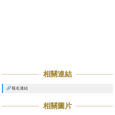
招
生
專
區
學
術
研
究
聯
絡
資
相關連結
訊
最
報名連結
新
消
息
相關圖片