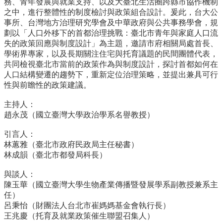
務、
青年發展與就業支持、以及大臺北生活圈跨縣市協作機制
之中，
進行整體性的制度檢討與政策組合設計。爰此，台大公
招
事所、
台灣地方治理研究學會及中華政府與公共事務學會，規
生
劃以「
人口外移下的首都治理挑戰：
臺北市青年與家庭人口流
專
失的政策回應與制度設計」為主題，
邀請市府相關局處首長、
區
學術界專家，
以及長期關注住宅與托育議題的民間團體代表，
學
共同檢視臺北市當前的政策作為與制度設計，
探討首都如何在
術
人口結構變遷的趨勢下，重新定位治理策略，
並提出兼具可行
研
性與前瞻性的政策建議。
究
主持人：
聯
趙永茂（國立臺灣大學政治學系名譽教授）
絡
資
引言人：
訊
林蕙雅（臺北市政府民政局主任秘書）
林成韻（臺北市都發局科長）
最
新
與談人：
消
陳玉華（國立臺灣大學生物產業傳播暨發展學系副教授兼系主
息
任）
呂秉怡（財團法人台北市崔媽媽基金會執行長）
王兆慶（托育及就業政策催生聯盟召集人）