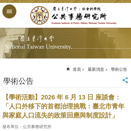
跳到主要內容區塊
進
階
搜
尋
回
首
頁
臺
大
首頁
最新消息
學術公告
首
學術公告
頁
網
站
【學術活動】2026 年 6 月 13 日 座談會：
導
「人口外移下的首都治理挑戰：臺北市青年
覽
與家庭人口流失的政策回應與制度設計」
English
公
發布單位：公共事務研究所