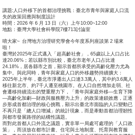
事
所
講題:人口外移下的首都治理挑戰：
臺北市青年與家庭人口流
簡
失的政策回應與制度設計
介
時間：2026 年 6 月 13 日（六）上午10:00~12:00
地點：臺灣大學社會科學院7樓713討論室
公
事
唷大家~ 台灣地方治理研究學會今年度系列座談第 2 場來
所
啦！
成
臺灣於2025年正式邁入「超高齡社會」，
65歲以上人口占比
員
達20.06%；若以縣市別比較，
臺北市老年人口占比達
24.18%，居各縣市之首，
顯示首都所承受的高齡化壓力尤為
學
集中。與此同時，
青年與家庭人口的外移趨勢持續擴大：
生
2025年上半年，
臺北市淨遷出人口達3.3萬人，其中約3.6萬人
事
移往新北市、
約7千人遷至桃園市。在人口自然增加走弱、
社
務
會遷移持續流出的雙重壓力下，「青年與家庭外移—生育下降
—
高齡化加劇—財政與服務壓力上升」的政策連鎖效應，
正逐
論
步形成首都治理的核心挑戰，
顯示出臺北市面臨的人口變動已
文
不再只是「總人口增減」
的統計現象，而是牽動首都治理韌性
口
與都市發展路徑的結構性議題。
試
而對此首都人口外流之議題，實非單一局處可處理的「人口政
專
策」，
而須放在都市計畫、住宅與土地制度、托育與教育服
區