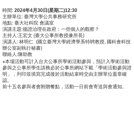
事
所
時間:
2024
年4
月30
日(
星期二)12:30
簡
主辦單位: 臺灣大學公共事務研究所
介
地點: 臺大社科院 會議室
演講主題:循證治理在政府：一些個人的觀察？
公
主持人:王宏文 (臺大公事所教授兼所長)
事
演講人: 林明仁 (國立臺灣大學經濟學系特聘教授, 國科會科技
所
辦公室副執行秘書)
成
聯絡人:陳助教
員
※本場活動可計入台大公事所學術活動參與，預計入學術活動
參與之公事所學生請務必於公事所網站下載「學術活動參與證
學
明」，列印並填寫完成後於活動結束時交由主辦單位蓋章確
生
認。
事
前十五名參與者會附贈餐點，活動一日前會寄送與會通知。
務
論
文
口
試
專
區