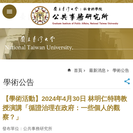
跳到主要內容區塊
進
階
搜
尋
回
首
頁
臺
大
首頁
最新消息
學術公告
首
學術公告
頁
網
站
【學術活動】2024年4月30日 林明仁特聘教
導
授演講「循證治理在政府：一些個人的觀
覽
察？」
English
公
發布單位：公共事務研究所