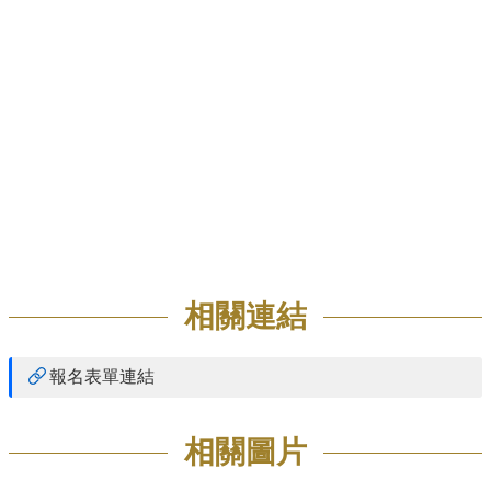
招
生
專
區
學
術
研
究
聯
絡
資
相關連結
訊
最
報名表單連結
新
消
息
相關圖片