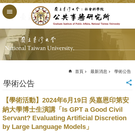
跳到主要內容區塊
進
階
搜
尋
回
首
頁
臺
大
首頁
最新消息
學術公告
首
學術公告
頁
網
站
【學術活動】2024年6月19日 吳嘉恩印第安
導
納大學博士生演講「Is GPT a Good Civil
覽
Servant? Evaluating Artificial Discretion
English
by Large Language Models」
公