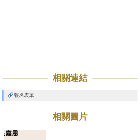
招
生
專
區
學
術
研
究
聯
相關連結
絡
資
訊
報名表單
最
新
相關圖片
消
息