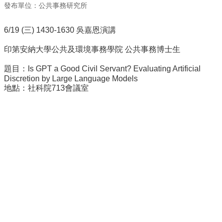
事
發布單位：公共事務研究所
所
簡
6/19 (三) 1430-1630 吳嘉恩演講
介
印第安納大學公共及環境事務學院 公共事務博士生
公
事
題目：Is GPT a Good Civil Servant? Evaluating Artificial
所
Discretion by Large Language Models
成
地點：社科院713會議室
員
學
生
事
務
論
文
口
試
專
區