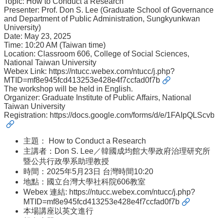
Topic: How to Conduct a Research
事
Presenter: Prof. Don S. Lee (Graduate School of Governance
所
and Department of Public Administration, Sungkyunkwan
簡
University)
介
Date: May 23, 2025
Time: 10:20 AM (Taiwan time)
公
Location: Classroom 606, College of Social Sciences,
事
National Taiwan University
Webex Link:
https://ntucc.webex.com/ntucc/j.php?
所
MTID=mf8e945fcd413253e428e4f7ccfad0f7b
成
The workshop will be held in English.
員
Organizer: Graduate Institute of Public Affairs, National
Taiwan University
學
Registration:
https://docs.google.com/forms/d/e/1FAIpQL
生
事
主題： How to Conduct a Research
務
主講者：Don S. Lee／韓國成均館大學政府治理研究所
論
暨公共行政學系助理教授
文
時間：2025年5月23日 台灣時間10:20
口
地點：國立台灣大學社科院606教室
試
Webex 連結:
https://ntucc.webex.com/ntucc/j.php?
專
MTID=mf8e945fcd413253e428e4f7ccfad0f7b
本場講座以英文進行
區