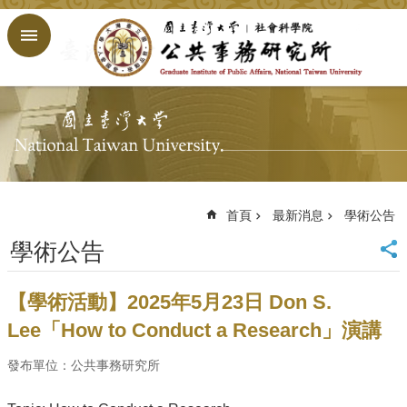
跳到主要內容區塊
進
階
搜
尋
回
首
頁
臺
大
首頁
最新消息
學術公告
首
學術公告
頁
網
站
【學術活動】2025年5月23日 Don S.
導
Lee「How to Conduct a Research」演講
覽
English
發布單位：公共事務研究所
公