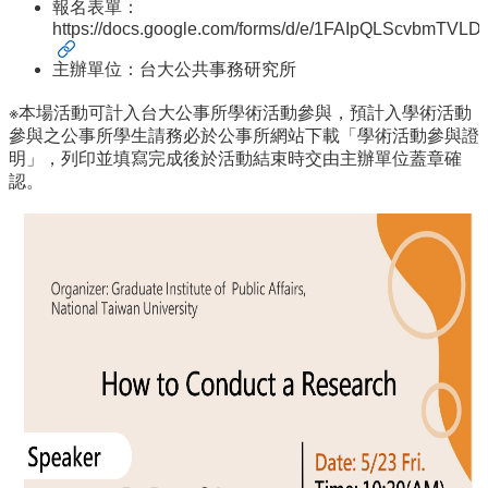
報名表單：
招
https://docs.google.com/forms/d/e/1FAIpQLScvbmT
生
主辦單位：台大公共事務研究所
專
區
※本場活動可計入台大公事所學術活動參與，預計入學術活動
參與之公事所學生請務必於公事所網站下載「學術活動參與證
學
明」，列印並填寫完成後於活動結束時交由主辦單位蓋章確
術
認。
研
究
聯
絡
資
訊
最
新
消
息