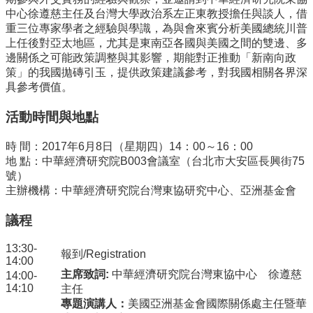
中心徐遵慈主任及台灣大學政治系左正東教授擔任與談人，借
招
重三位專家學者之經驗與學識，為與會來賓分析美國總統川普
生
上任後對亞太地區，尤其是東南亞各國與美國之間的雙邊、多
專
邊關係之可能政策調整與其影響，期能對正推動「新南向政
區
策」的我國拋磚引玉，提供政策建議參考，對我國相關各界深
具參考價值。
學
術
活動時間與地點
研
究
時 間：2017年6月8日（星期四）14：00～16：00
聯
地 點：中華經濟研究院B003會議室（台北市大安區長興街75
絡
號）
資
主辦機構：中華經濟研究院台灣東協研究中心、亞洲基金會
訊
議程
最
新
13:30-
報到/Registration
消
14:00
息
主席致詞:
中華經濟研究院台灣東協中心 徐遵慈
14:00-
14:10
主任
專題演講人：
美國亞洲基金會國際關係處主任暨華