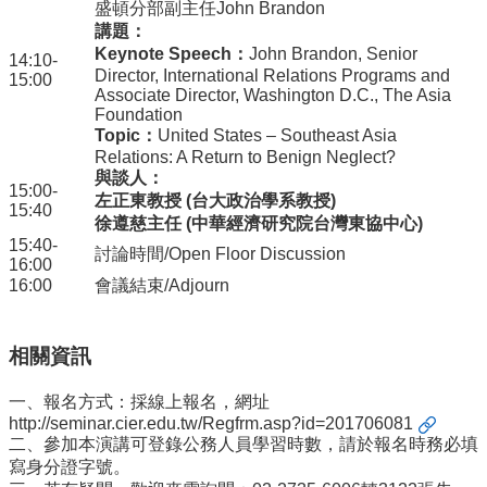
盛頓分部副主任John Brandon
講題：
Keynote Speech
：
John Brandon, Senior
14:10-
Director, International Relations Programs and
15:00
Associate Director, Washington D.C., The Asia
Foundation
Topic
：
United States – Southeast Asia
Relations: A Return to Benign Neglect?
與談人：
15:00-
左正東教授
(
台大政治學系教授
)
15:40
徐遵慈主任
(
中華經濟研究院台灣東協中心
)
15:40-
討論時間/Open Floor Discussion
16:00
16:00
會議結束/Adjourn
相關資訊
一、報名方式：採線上報名，網址
http://seminar.cier.edu.tw/Regfrm.asp?id=201706081
二、參加本演講可登錄公務人員學習時數，請於報名時務必填
寫身分證字號。