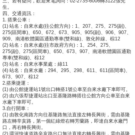
三、若有疑問，歡迎來電詢問：02-2735-6006轉3122張先
生。
四、交通資訊：
1. 搭乘公車：
(1) 站名：自來水處(往公館方向)：1、207、275、275(副)、
275(區間車)、650、672、673、905、905(副)、906、907、
909、南港軟體園區通勤專車(雙和線)、敦化幹線、棕12
(2) 站名：自來水處(往市政府方向)：1、254、275、
275(副)、275(區間車)、650、673、907、南港軟體園區通勤
專車(雙和線)、棕12
(3) 站名：自來水事業處：綠11
(4) 站名：自來水廠：294、295、298、611、611(區間車)、
673、907、棕12
2.搭乘捷運：
(1) 由公館捷運站1號出口轉搭1號公車至自來水廠下車即可。
(2) 由六張犁捷運站出口至基隆路轉搭往公館方向公車至自來
水廠下車即可。
3.自行開車：
(1) 由敦化南路方向往基隆路無法直接左轉長興街，需由基隆
路左轉辛亥路，第一個紅綠燈右轉芳蘭路，即達自來水廠門
口，再右轉長興街。
(2) 環河快速道路辛亥路出口無法直接右轉長興街，需由基隆