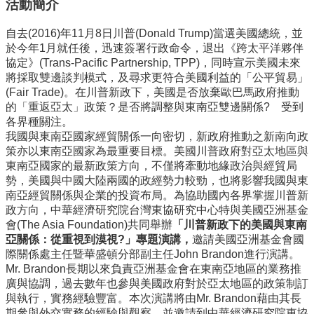
活動簡介
事
所
簡
自去(2016)年11月8日川普(Donald Trump)當選美國總統，並
介
於今年1月就任後，迅速簽署行政命令，退出《跨太平洋夥伴
協定》(Trans-Pacific Partnership, TPP)，同時宣示美國未來
公
將採取雙邊談判模式，及尋求更符合美國利益的「公平貿易」
事
(Fair Trade)。在川普新政下，美國是否放棄歐巴馬政府推動
所
的「重返亞太」政策？是否將調整與東南亞雙邊關係? 受到
成
各界種關注。
員
我國與東南亞國家經貿關係一向密切，新政府推動之新南向政
策亦以東南亞國家為最重要目標。美國川普政府對亞太地區與
學
東南亞國家的最新政策方向，不僅將牽動地緣政治與經貿局
生
勢，美國與中國大陸兩國的政經勢力較勁，也將影響我國與東
事
南亞經貿關係與企業的投資布局。為協助國內各界掌握川普新
務
政方向，中華經濟研究院台灣東協研究中心特與美國亞洲基金
會(The Asia Foundation)共同舉辦
「川普新政下的美國與東南
論
亞關係：從重視到漠視
?
」專題演講，
邀請美國亞洲基金會國
文
際關係處主任暨華盛頓分部副主任John Brandon進行演講。
口
Mr. Brandon長期以來負責亞洲基金會在東南亞地區的業務推
試
廣與協調，過去數年也參與美國政府對於亞太地區的政策制訂
專
與執行，實務經驗豐富。本次演講將由Mr. Brandon藉由其長
區
期參與外交實務的經驗與觀察，並邀請到中華經濟研究院東協