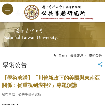
跳到主要內容區塊
進
階
搜
尋
回
首
頁
臺
大
首頁
最新消息
學術公告
首
學術公告
頁
網
站
【學術演講】「川普新政下的美國與東南亞
導
關係：從重視到漠視?」專題演講
覽
English
發布單位：公共事務研究所
公