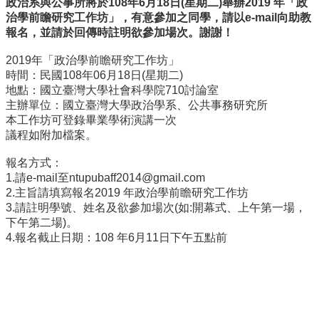
政治系與公事所將於
108
年
6
月
18
日
(
星期二
)
舉辦
2019
年「政
事
治學前瞻研究工作坊」，有意參加之同學，請以
e-
mail
向助教
所
報名，並請於回傳時註明欲參加場次。謝謝！
簡
介
2019年「政治學前瞻研究工作坊」
時間：民國108年06月18日(星期二)
公
地點：國立臺灣大學社會科學院710討論室
事
主辦單位：國立臺灣大學政治學系、公共事務研究所
所
本工作坊可登錄畢業學術演講一次
成
議程如附加檔案。
員
報名方式：
學
1.請e-mail至
ntupubaff2014@gmail.
com
生
2.主旨請填寫報名2019 年政治學前瞻研究工作坊
事
3.請註明學號、姓名及欲參加場次(如:開幕式、上午第一場，
務
下午第二場)。
論
4.報名截止日期：108 年6月11日下午五點前
文
口
試
專
區