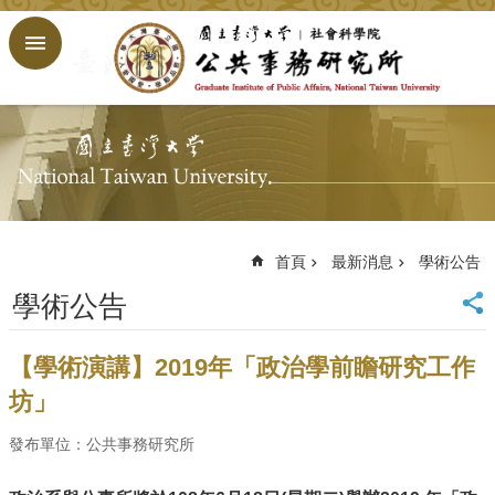
跳到主要內容區塊
進
階
搜
尋
回
首
頁
臺
大
首頁
最新消息
學術公告
首
學術公告
頁
網
站
【學術演講】2019年「政治學前瞻研究工作
導
坊」
覽
English
發布單位：公共事務研究所
公