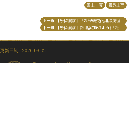
回上一頁
回最上面
上一則:【學術演講】「科學研究的組織病理與學術不端暨與主編有約」演講
下一則:【學術演講】歡迎參加6/14(五)「社會福利基本法制定與否之檢討」座談會
更新日期
2026-08-05
Copyright © 2018 國立臺灣大學公共事務研究所
電話：+886-2-3366-8453
Fax：+886-2-2365-8416
Email：ntupubaff@ntu.edu.tw