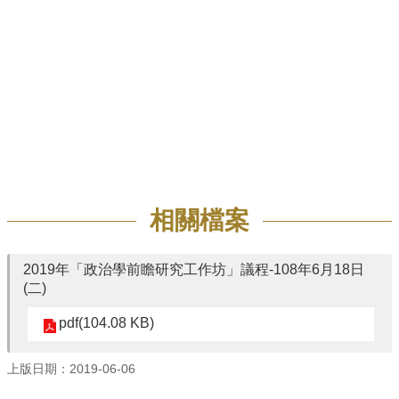
招
生
專
區
學
術
研
究
聯
相關檔案
絡
資
訊
2019年「政治學前瞻研究工作坊」議程-108年6月18日
(二)
最
新
pdf(104.08 KB)
消
息
上版日期：2019-06-06