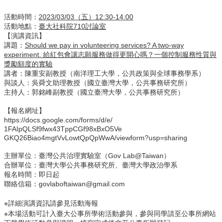
事
所
活動時間：
2023/03/03（五）12:30-14:00
簡
活動地點：
臺大社科院710討論室
介
【演講資訊】
講題：
Should we pay in volunteering services? A two-way
公
experiment. 給紅包會讓志願服務做得更開心嗎？
一個控制服務性質與
事
獎勵額度的實驗
講者：陳重安副教授（南洋理工大學，公共政策與全球事務學系）
所
與談人：吳舜文助理教授（國立臺灣大學，公共事務研究所）
成
主持人：郭銘峰副教授（國立臺灣大學，公共事務研究所）
員
【報名網址】
學
https://docs.google.com/forms/
d/e/
生
1FAIpQLSf9fwx43TppCGf98xBxO5Ve
事
GKQ26Biao4mgtVvLowtQpQpWwA/
viewform?usp=sharing
務
主辦單位：臺灣公共治理實驗室（Gov Lab@Taiwan）
論
合辦單位：臺灣大學公共事務研究所、臺灣大學政治學系
文
報名時間：即日起
聯絡信箱：
govlaboftaiwan@gmail.com
口
試
※詳細演講資訊請參見活動海報
專
※本場活動可計入臺大公事所學術活動參與，
參與同學請至公事所網站
區