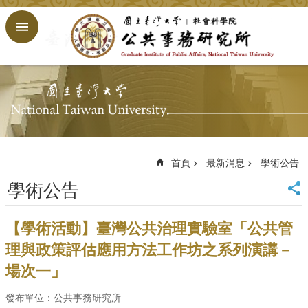
跳到主要內容區塊
進
階
搜
尋
回
首
頁
臺
大
首頁
最新消息
學術公告
首
學術公告
頁
網
站
【學術活動】臺灣公共治理實驗室「公共管
導
理與政策評估應用方法工作坊之系列演講－
覽
場次一」
English
公
發布單位：公共事務研究所