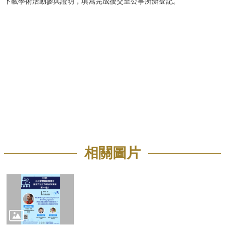
下載學術活動參與證明，
填寫完成後交至公事所辦登記。
招
生
專
區
學
術
研
究
聯
絡
資
訊
相關圖片
最
新
消
息