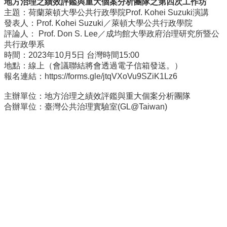
地方治理之績效評鑑與重大個案分析團隊之第四次工作坊
事
主題：荷蘭萊頓大學公共行政學院Prof. Kohei Suzuki演講
所
發表人：Prof. Kohei Suzuki／萊頓大學公共行政學院
簡
評論人： Prof. Don S. Lee／成均館大學政府治理研究所暨公
介
共行政學系
公
時間：2023年10月5日 台灣時間15:00
事
地點：線上（會議聯結將會透過電子信箱發送。）
所
報名連結：
https://forms.gle/
jtqVXoVu9SZiK1Lz6
成
主辦單位：地方治理之績效評鑑與重大個案分析團隊
員
合辦單位：臺灣公共治理實驗室(GL@Taiwan)
學
生
事
務
論
文
口
試
專
區