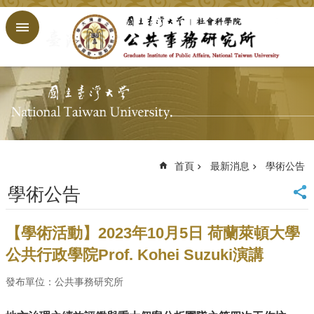
跳到主要內容區塊
進
階
搜
尋
回
首
頁
臺
大
首頁
最新消息
學術公告
首
學術公告
頁
網
站
【學術活動】2023年10月5日 荷蘭萊頓大學
導
公共行政學院Prof. Kohei Suzuki演講
覽
English
發布單位：公共事務研究所
公