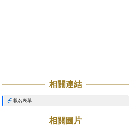
招
生
專
區
學
術
研
究
聯
絡
資
相關連結
訊
最
報名表單
新
消
息
相關圖片