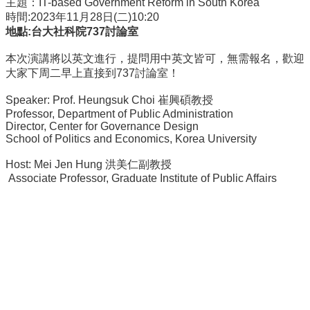
主題：IT-based Government Reform in South Korea
事
時間:2023年11月28日(二)10:20
所
地點:台大社科院737討論室
簡
介
本次演講將以英文進行，提問用中英文皆可，無需報名，
歡迎
大家下周二早上直接到737討論室！
公
事
Speaker: Prof. Heungsuk Choi 崔興碩教授
所
Professor, Department of Public Administration
成
Director, Center for Governance Design
員
School of Politics and Economics, Korea University
學
Host: Mei Jen Hung 洪美仁副教授
生
Associate Professor, Graduate Institute of Public Affairs
事
務
論
文
口
試
專
區