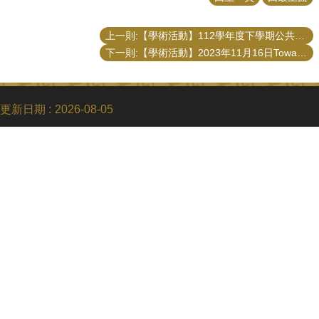
上一則:【學術活動】112學年度下學期公共事務研究所開授「公共行政的社會認知方法：國家與公民互動的關係模式」課程
下一則:【學術活動】2023年11月16日Toward A More Trustworthy Government 演講
更新日期
2026-08-05
Copyright © 2018 國立臺灣大學公共事務研究所
電話：+886-2-3366-8453
Fax：+886-2-2365-8416
Email：ntupubaff@ntu.edu.tw
地址 : 10617 臺北市羅斯福路四段一號