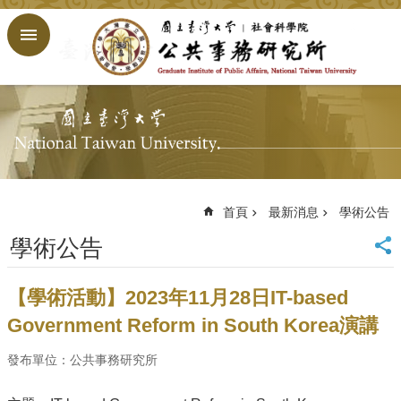
跳到主要內容區塊
進
階
搜
尋
回
首
頁
臺
大
首頁
最新消息
學術公告
首
學術公告
頁
網
站
【學術活動】2023年11月28日IT-based
導
Government Reform in South Korea演講
覽
English
發布單位：公共事務研究所
公