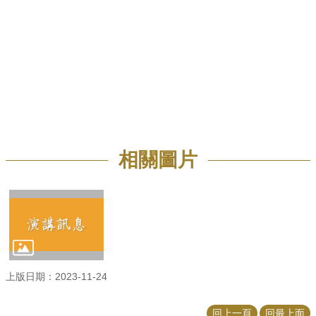
招
生
專
區
學
術
研
究
相關圖片
聯
絡
資
訊
最
新
消
息
上版日期：2023-11-24
回上一頁
回最上面