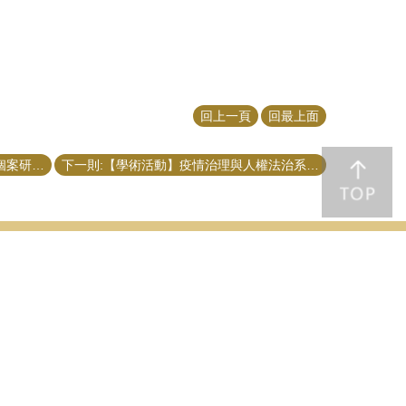
回上一頁
回最上面
上一則:【學術活動】地方創生政策與個案研討線上研討會
下一則:【學術活動】疫情治理與人權法治系列論壇（一）
究
聯絡資訊
最新消息
協力治理中
全部新聞
學術公告
理之績效評
行政公告
大個案分析
活動記錄
隊
果