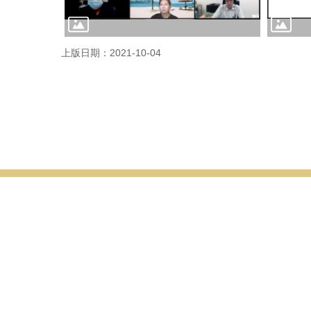
上版日期：2021-10-04
公事所簡介
公事所成員
學生事務
成立背景與宗旨
所長
修業規定
本所法規
專任教師
課程資訊
兼任教師
交換生計
行政人員
表單下載