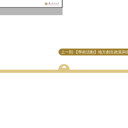
論文口試專區
招生專區
學術研
論文研究計劃口試
入學辦法
永續與
心
學位論文口試
考試資訊
地方治
劃
歷屆考古題
鑑與重
研究團
學術成