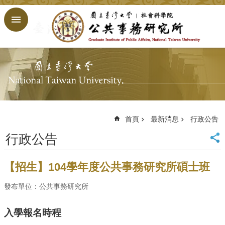
跳到主要內容區塊
進
階
搜
尋
回
首
頁
臺
大
首頁
最新消息
行政公告
首
行政公告
頁
網
站
【招生】104學年度公共事務研究所碩士班
導
覽
發布單位：公共事務研究所
English
入學報名時程
公