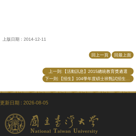
招
生
專
區
學
上版日期：2014-12-11
術
研
回上一頁
回最上面
究
聯
上一則:【活動訊息】2015總統教育獎遴選
絡
下一則:【招生】104學年度碩士班甄試招生公共事務研究所口試榜單
資
訊
最
更新日期
2026-08-05
新
消
息