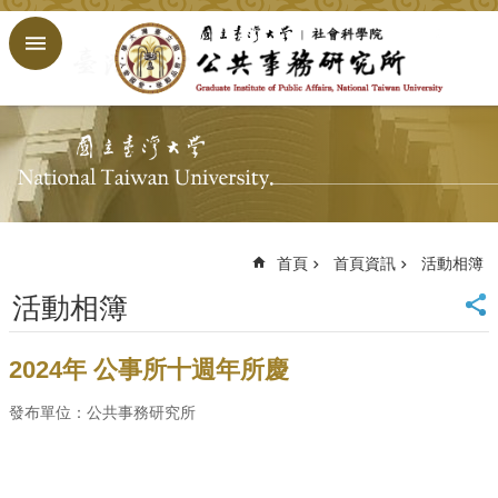
跳到主要內容區塊
進
階
搜
尋
回
首
頁
臺
大
首頁
首頁資訊
活動相簿
首
活動相簿
頁
網
站
2024年 公事所十週年所慶
導
覽
發布單位：公共事務研究所
English
公