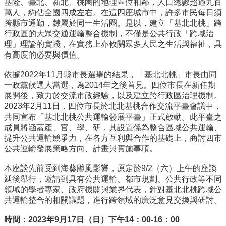
基隆、臺北、新北、桃園的地理區位相鄰，人口總數超過九百
事
萬人，
約佔全國四成左右。在這四座城市中，許多市民每日須
所
跨縣市通勤，
隸屬於同一生活圈。是以，建立「基北北桃」
跨
簡
行政區的大眾交通運輸整合機制，不僅是公共行政「跨域治
介
理」
理論的實踐，在實務上亦攸關眾多人民之生活與福祉，
具
公
有高度的必要與價值。
事
依據2022年11月縣市長選舉的結果，「基北北桃」
市長由同
所
一政黨候選人當選，為2014年之後首見。
四位市長在新任期
成
展開後，致力於交流市政經驗，
以及建立跨行政區治理機制。
員
2023年2月11日，
四位市長於北北基桃合作交流平臺會議中，
學
共同宣布「
基北北桃公共運輸發展平臺」正式啟動。此平臺之
生
成員將涵蓋產、
官、學、研，其設置係為整合區域公共運輸、
事
提升公共運輸競爭力，
在各方互利與合作的基礎上，商討四市
務
公共運輸發展策略方向、
計畫與實施事項。
論
本座談先前受到海葵颱風影響，原定於9/2（六）
上午的座談
文
延後舉行，邀請到具有公共運輸、都市規劃、
公共行政等不同
口
領域的學者專家、政府機關與業界代表，
針對基北北桃跨域公
試
共運輸整合的相關議題，
進行跨領域的廣泛意見交換與研討。
專
區
時間：2023年9月17日（日）下午14：00-16：00