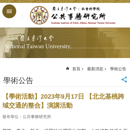
跳到主要內容區塊
進
階
搜
尋
回
首
頁
臺
大
首頁
最新消息
學術公告
首
學術公告
頁
網
站
【學術活動】2023年9月17日 【北北基桃跨
導
域交通的整合】演講活動
覽
English
發布單位：公共事務研究所
公