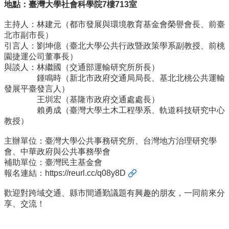
地點：臺灣大學社會科學院7樓713室
招
生
主持人：林建元（都市發展與環境教育基金會榮譽會長、
前臺
專
北市副市長）
區
引言人：劉坤億（臺北大學公共行政暨政策學系副教授、
前桃
園捷運公司董事長）
學
與談人：林繼國（交通部運輸研究所所長）
術
鍾鳴時（新北市政府交通局局長、
基北北桃公共運輸
研
發展平臺發言人）
究
王圳宏（基隆市政府交通處處長）
賴勇成（臺灣大學土木工程學系、軌道科技研究中心
聯
教授）
絡
資
主辦單位：臺灣大學公共事務研究所、台灣地方治理研究學
訊
會、
中華政府與公共事務學會
補助單位：臺灣民主基金會
最
報名連結：
https://reurl.cc/q08y8D
新
消
歡迎對跨域交通、縣市間通勤議題有興趣的朋友，一同前來分
息
享、
交流！