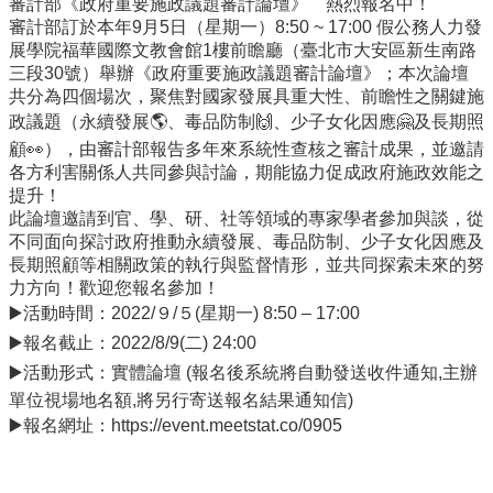
審計部《政府重要施政議題審計論壇》 熱烈報名中！
事
審計部訂於本年9月5日（星期一）8:50 ~ 17:00 假公務人力發
所
展學院福華國際文教會館1樓前瞻廳（臺北市大安區新生南路
簡
三段30號）舉辦《政府重要施政議題審計論壇》；本次論壇
介
共分為四個場次，聚焦對國家發展具重大性、前瞻性之關鍵施
公
政議題（永續發展🌎、毒品防制🙌、少子女化因應🤗及長期照
事
顧👀），由審計部報告多年來系統性查核之審計成果，並邀請
所
各方利害關係人共同參與討論，期能協力促成政府施政效能之
成
提升！
員
此論壇邀請到官、學、研、社等領域的專家學者參加與談，從
不同面向探討政府推動永續發展、毒品防制、少子女化因應及
學
長期照顧等相關政策的執行與監督情形，並共同探索未來的努
生
力方向！歡迎您報名參加！
事
▶️活動時間：2022/９/５(星期一) 8:50 – 17:00
務
▶️報名截止：2022/8/9(二) 24:00
論
▶️活動形式：實體論壇 (報名後系統將自動發送收件通知,主辦
文
單位視場地名額,將另行寄送報名結果通知信)
口
▶️報名網址：https://event.meetstat.co/0905
試
專
區