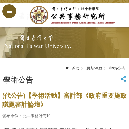
跳到主要內容區塊
進
階
搜
尋
回
首
頁
臺
大
首頁
最新消息
學術公告
首
學術公告
頁
網
站
(代公告)【學術活動】審計部《政府重要施政
導
議題審計論壇》
覽
English
發布單位：公共事務研究所
公