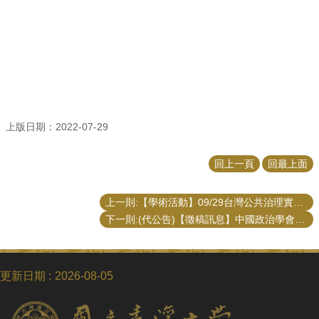
招
生
專
區
學
術
研
上版日期：2022-07-29
究
聯
回上一頁
回最上面
絡
資
上一則:【學術活動】09/29台灣公共治理實驗室「公共政策與評估應用方法工作坊之系列演講第一場次」
訊
下一則:(代公告)【徵稿訊息】中國政治學會2022年年會暨國際學術研討會暨徵稿公告
最
新
消
更新日期
2026-08-05
息