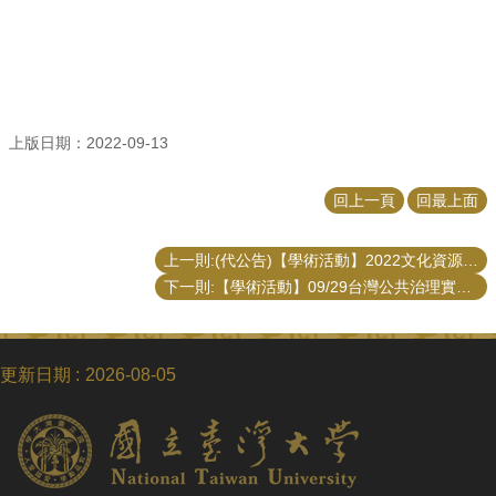
招
生
專
區
學
上版日期：2022-09-13
術
研
回上一頁
回最上面
究
聯
上一則:(代公告)【學術活動】2022文化資源經典講座暨研究生學術研討會：新共生時代
絡
下一則:【學術活動】09/29台灣公共治理實驗室「公共政策與評估應用方法工作坊之系列演講第一場次」
資
訊
最
更新日期
2026-08-05
新
消
息