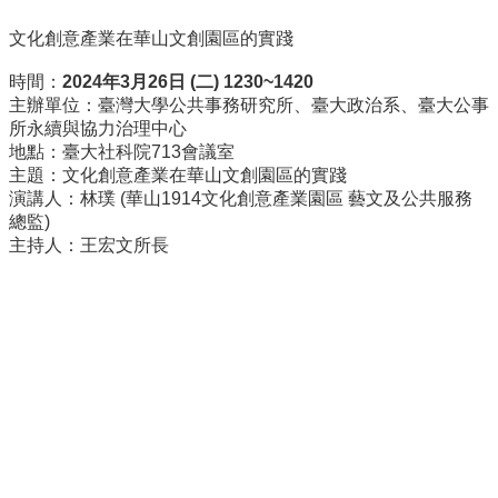
事
所
文化創意產業在華山文創園區的實踐
簡
介
時間：
2024
年3月26日 (二) 1230~1420
主辦單位：臺灣大學公共事務研究所、臺大政治系、臺大公事
公
所永續與協力治理中心
事
地點：臺大社科院713會議室
所
主題：文化創意產業在華山文創園區的實踐
成
演講人：林璞 (華山1914文化創意產業園區 藝文及公共服務
員
總監)
主持人：王宏文所長
學
生
事
務
論
文
口
試
專
區