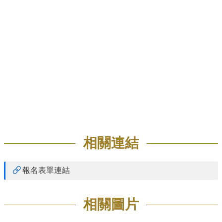
招
生
專
區
學
術
研
究
聯
絡
資
相關連結
訊
最
報名表單連結
新
消
息
相關圖片