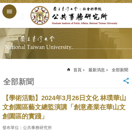
跳到主要內容區塊
進
階
搜
尋
回
首
頁
臺
大
首頁
最新消息
全部新聞
首
全部新聞
頁
網
站
【學術活動】2024年3月26日文化 林璞華山
導
文創園區藝文總監演講「創意產業在華山文
覽
創園區的實踐」
English
公
發布單位：公共事務研究所