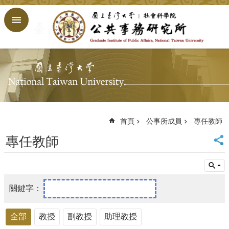
跳到主要內容區塊
進
階
搜
尋
回
首
頁
臺
大
首頁
公事所成員
專任教師
首
專任教師
頁
網
站
導
覽
English
全部
教授
副教授
助理教授
公