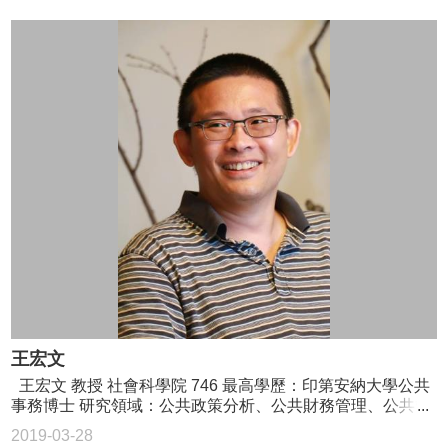
招
生
專
區
學
術
研
究
聯
絡
資
訊
最
新
王宏文
消
王宏文 教授 社會科學院 746 最高學歷：印第安納大學公共
息
事務博士 研究領域：公共政策分析、公共財務管理、公共管
理 02-3366-8403 hongwung@ntu.edu.tw
2019-03-28