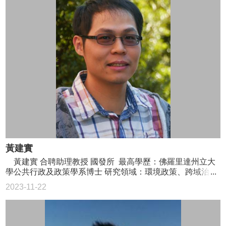
黃建實
黃建實 合聘助理教授 國發所 最高學歷：佛羅里達州立大
學公共行政及政策學系博士 研究領域：環境政策、跨域治
理、政策分析、風險溝通、量化研究方法 02-3366-3347
2023-11-22
csihuang@ntu.edu.tw