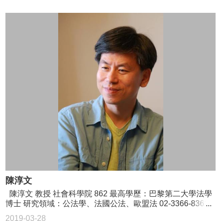
事
所
簡
介
公
事
所
成
員
學
生
事
務
論
文
陳淳文
口
陳淳文 教授 社會科學院 862 最高學歷：巴黎第二大學法學
試
博士 研究領域：公法學、法國公法、歐盟法 02-3366-8362
專
chwenwen@ntu.edu.tw
區
2019-03-28