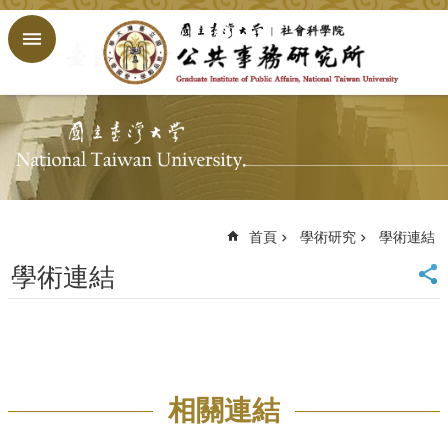
跳到主要內容區塊
進
階
搜
尋
回
首
頁
臺
大
首頁
學術研究
學術連結
首
學術連結
頁
網
站
導
覽
English
相關連結
公