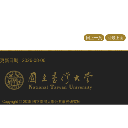
招
生
專
區
學
回上一頁
回最上面
術
研
究
更新日期
2026-08-06
聯
絡
資
訊
最
新
Copyright © 2018 國立臺灣大學公共事務研究所
消
息
電話：+886-2-3366-8453
Fax：+886-2-2365-8416