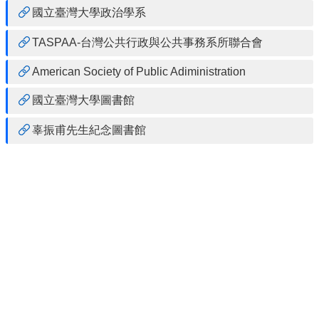
事
國立臺灣大學政治學系
所
簡
TASPAA-台灣公共行政與公共事務系所聯合會
介
American Society of Public Adiministration
公
事
國立臺灣大學圖書館
所
成
辜振甫先生紀念圖書館
員
學
生
事
務
論
文
口
試
專
區