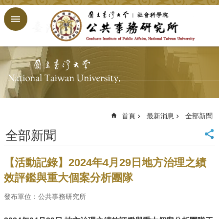
跳到主要內容區塊
進
階
搜
尋
回
首
頁
臺
大
首頁
最新消息
全部新聞
首
全部新聞
頁
網
站
【活動記錄】2024年4月29日地方治理之績
導
效評鑑與重大個案分析團隊
覽
English
發布單位：公共事務研究所
公