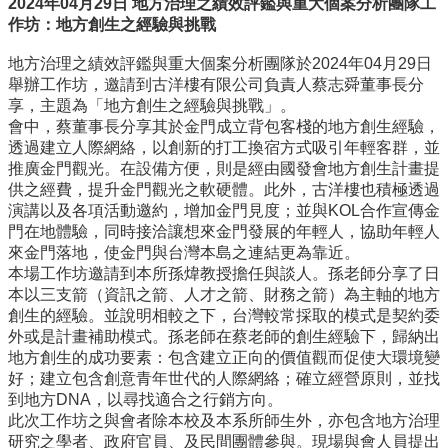
2024
年
04
月
29
日
地方治理之績效評鑑與重大個案分析團隊工
事
作坊：地方創生之經驗與挑戰
所
簡
地方治理之績效評鑑與重大個案分析團隊於2024年04月29日
介
舉辦工作坊，邀請到古洋樓有限公司負責人蔡志舜董事長分
享，主題為「地方創生之經驗與挑戰」。
公
會中，蔡董事長分享其於金門成立背包客棧的地方創生經驗，
事
透過建立人際網絡，以創新的打工換宿方式吸引年輕客群，並
所
推廣金門觀光。在設備方便，則是經由國發會地方創生計畫提
成
供之經費，提升金門觀光之軟硬體。此外，古洋樓也積極透過
員
演講以及各項活動邀約，增加金門見度；並與KOL合作宣傳金
學
門在地體驗，同時接洽讓想來金門發展的年輕人，協助年輕人
生
來金門落地，使金門與台灣本島之連結更為靠近。
事
本場工作坊邀請到本所孫煒教授擔任與談人。孫老師分享了日
務
本以三支箭（資訊之箭、人才之箭、財務之箭）為主軸的地方
創生的經驗。並說明相較之下，台灣較常採取的模式是契約委
論
外或是計畫補助模式。孫老師在蔡老師的創生經驗下，歸納出
文
地方創生的成功要素：包含建立正向的價值觀而促使大環境變
口
好；建立包含創意青年世代的人際網絡；確立經營原則，並找
試
到地方DNA，以尋找適合之行銷方向。
專
此次工作坊之與會者除本校及本系所師生外，亦包含地方治理
區
研究之學者、政府官員、及民間團體參與。現場與會人員提出