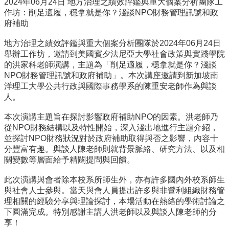
2024年06月24日 地方治理之績效評鑑與重大個案分析團隊工
事
作坊：削足適履，穩拿就是你？淺談NPO財務管理訊號和政
所
府補助
簡
介
地方治理之績效評鑑與重大個案分析團隊於2024年06月24日
舉辦工作坊，邀請到美國賓夕法尼亞大學社會政策與實踐學院
公
的洪家科老師演講，主題為「削足適履，穩拿就是你？淺談
事
NPO財務管理訊號和政府補助」。本次講座邀請到新加坡南
所
洋理工大學公共行政與國際事務學系的陳重安老師作為與談
成
人。
員
本次演講主題旨在探討影響政府補助NPO的因素。洪老師乃
學
從NPO財務結構以及特性開始，深入淺出地進行主題介紹，
生
並探討NPO財務狀況對於政府補助取得與否之影響，內容十
事
分豐富有趣。與談人陳老師則就背景脈絡、研究方法、以及相
務
關變數等層面給予精闢提問與回饋。
論
文
此次演講與會者除本校系所師生外，亦有許多國內外校系師生
口
與社會人士參與。當天與會人員提出許多與非營利組織財務管
試
理相關的經驗分享與理論探討，本場活動在熱絡的學術討論之
專
下圓滿完成。特別感謝主講人洪老師以及與談人陳老師的分
區
享！