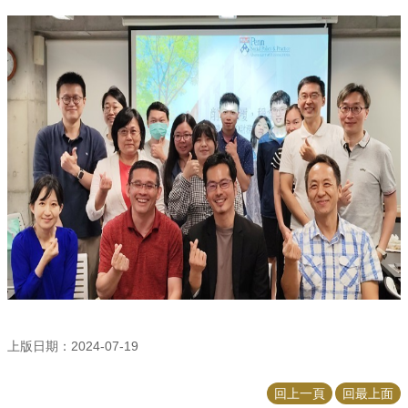
招
生
專
區
學
術
研
究
聯
絡
資
訊
最
新
消
上版日期：2024-07-19
息
回上一頁
回最上面