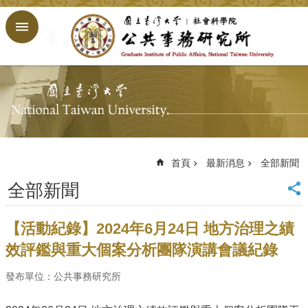
跳到主要內容區塊
進
階
搜
尋
回
首
頁
臺
大
首頁
最新消息
全部新聞
首
全部新聞
頁
網
站
【活動紀錄】2024年6月24日 地方治理之績
導
效評鑑與重大個案分析團隊演講會議紀錄
覽
English
發布單位：公共事務研究所
公