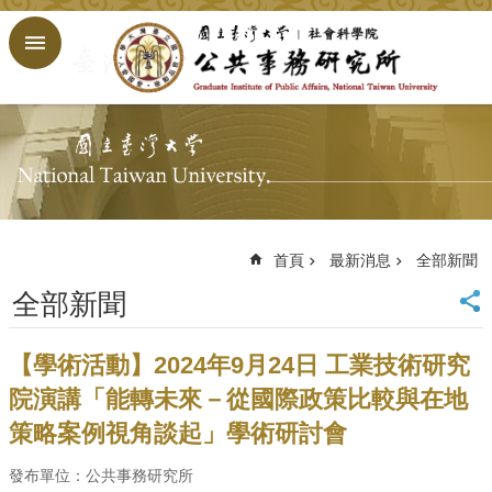
跳到主要內容區塊
進
階
搜
尋
回
首
頁
臺
大
首頁
最新消息
全部新聞
首
全部新聞
頁
網
站
【學術活動】2024年9月24日 工業技術研究
導
院演講「能轉未來－從國際政策比較與在地
覽
策略案例視角談起」學術研討會
English
公
發布單位：公共事務研究所