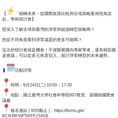
事
所
簡
【
「能轉未來－從國際政策比較與在地策略案例視角談
介
起」
學術研討會】
公
想深入了解全球與臺灣的淨零與能源轉型策略嗎？
事
所
想從不同角度看到淨零議題的更多可能嗎？
成
這次的研討會就是機會！不僅匯聚國內專家學者，
還有精彩圓
員
桌會議，可以從多元角度切入，
探討淨零轉型的未來趨勢。
學
生
▍
活動詳情
事
務
時間：9月24日(二) 10:00－17:30
論
文
地點：國立臺灣大學社會科學院607教室、梁國樹國際會
口
議廳
試
專
報名連結 ( 9/20截止 )：
https://forms.gle/
區
6C4H8FWP5RFFc54G6