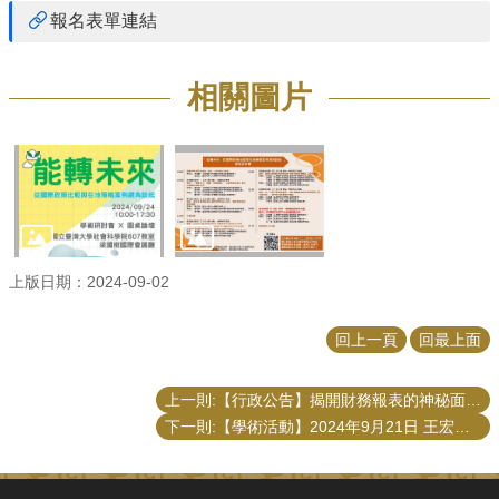
報名表單連結
相關圖片
上版日期：2024-09-02
回上一頁
回最上面
上一則:【行政公告】揭開財務報表的神秘面紗--初級會計&財報分析入門: 學分數更正為2學分
下一則:【學術活動】2024年9月21日 王宏文教授、吳舜文助理教授演講「地方治理學術研討會：公共治理與協力」