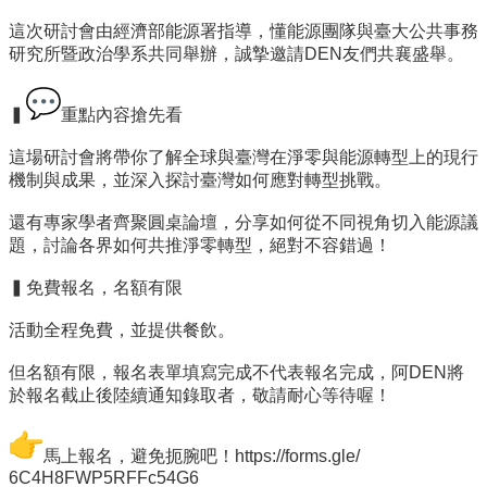
招
這次研討會由經濟部能源署指導，
懂能源團隊與臺大公共事務
生
研究所暨政治學系共同舉辦，
誠摯邀請DEN友們共襄盛舉。
專
區
▍
重點內容搶先看
學
這場研討會將帶你了解全球與臺灣在淨零與能源轉型上的現行
術
機制與
成果，並深入探討臺灣如何應對轉型挑戰。
研
究
還有專家學者齊聚圓桌論壇，分享如何從不同視角切入能源議
題，
討論各界如何共推淨零轉型，絕對不容錯過！
聯
絡
▍免費報名，名額有限
資
訊
活動全程免費，並提供餐飲。
最
但名額有限，報名表單填寫完成不代表報名完成，
阿DEN將
新
於報名截止後陸續通知錄取者，敬請耐心等待喔！
消
息
馬上報名，避免扼腕吧！
https://forms.gle/
6C4H8FWP5RFFc54G6