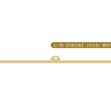
論文口試專區
招生專區
學術研
論文研究計劃口試
入學辦法
永續與
心
學位論文口試
考試資訊
地方治
劃
歷屆考古題
鑑與重
研究團
學術成