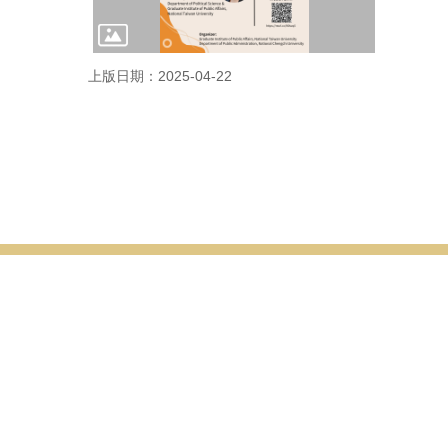
上版日期：2025-04-22
公事所簡介
公事所成員
學生事務
成立背景與宗旨
所長
修業規定
本所法規
專任教師
課程資訊
兼任教師
交換生計
行政人員
表單下載