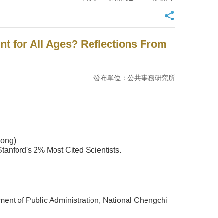
 All Ages? Reflections From
發布單位：公共事務研究所
Kong)
tanford's 2% Most Cited Scientists.
ment of Public Administration, National Chengchi