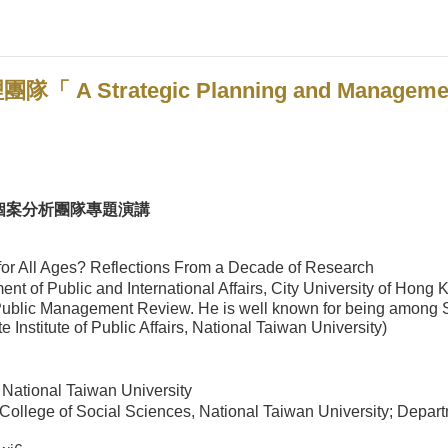
rategic Planning and Management for
大個案分析團隊專題演講
or All Ages? Reflections From a Decade of Research
t of Public and International Affairs, City University of Hong 
f Public Management Review. He is well known for being among S
Institute of Public Affairs, National Taiwan University)
National Taiwan University
College of Social Sciences, National Taiwan University; Depart