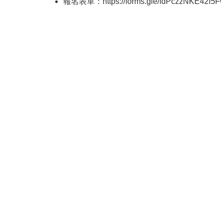
報名表單：
https://forms.gle/
fdPczzNKE42f5F