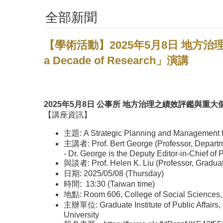
全部新聞
【學術活動】2025年5月8日 地方治理團隊「 A St
a Decade of Research」演講
2025年5月8日 公事所 地方治理之績效評鑑與重
【講座資訊】
主題: A Strategic Planning and Management f
主講者: Prof. Bert George (Professor, Departmen
- Dr. George is the Deputy Editor-in-Chief o
與談者: Prof. Helen K. Liu (Professor, Graduate 
日期: 2025/05/08 (Thursday)
時間: 13:30 (Taiwan time)
地點: Room 606, College of Social Sciences, 
主辦單位: Graduate Institute of Public Affairs, 
University