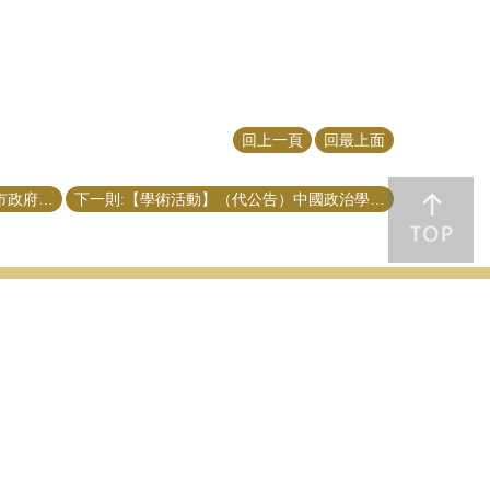
回上一頁
回最上面
上一則:【行政公告】（代公告）臺北市政府青年局「114年青年以戰代訓銜接職場計畫」自4月15日受理報名
下一則:【學術活動】（代公告）中國政治學會2025年會暨國際學術研討會 開始徵稿！
究
聯絡資訊
最新消息
協力治理中
全部新聞
學術公告
理之績效評
行政公告
大個案分析
活動記錄
隊
果