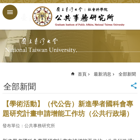
跳到主要內容區塊
進
階
搜
尋
回
首
頁
臺
大
首頁
最新消息
全部新聞
首
全部新聞
頁
網
站
【學術活動】（代公告）新進學者國科會專
導
題研究計畫申請增能工作坊（公共行政場）
覽
English
發布單位：公共事務研究所
公