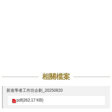
招
生
專
區
學
術
研
究
聯
絡
資
訊
相關檔案
最
新
新進學者工作坊企劃_20250820
消
息
pdf(262.17 KB)