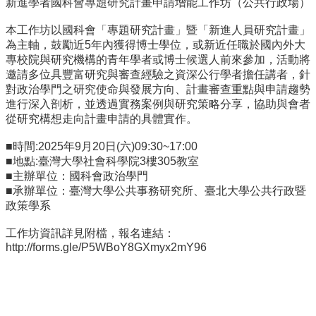
新進學者國科會專題研究計畫申請增能工作坊（公共行政場）
事
所
本工作坊以國科會「專題研究計畫」暨「新進人員研究計畫」
簡
為主軸，鼓勵近5年內獲得博士學位，或新近任職於國內外大
介
專校院與研究機構的青年學者或博士候選人前來參加，活動將
邀請多位具豐富研究與審查經驗之資深公行學者擔任講者，針
公
對政治學門之研究使命與發展方向、計畫審查重點與申請趨勢
事
進行深入剖析，並透過實務案例與研究策略分享，協助與會者
所
從研究構想走向計畫申請的具體實作。
成
員
■時間:2025年9月20日(六)09:30~17:00
■地點:臺灣大學社會科學院3樓305教室
學
■主辦單位：國科會政治學門
生
■承辦單位：臺灣大學公共事務研究所、臺北大學公共行政暨
事
政策學系
務
論
工作坊資訊詳見附檔，報名連結：
http://forms.gle/P5WBoY8GXmyx2mY96
文
口
試
專
區