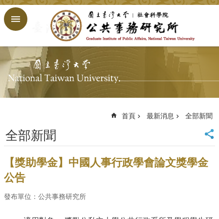
跳到主要內容區塊
進
階
搜
尋
回
首
頁
臺
大
首頁
最新消息
全部新聞
首
全部新聞
頁
網
站
【獎助學金】中國人事行政學會論文獎學金
導
公告
覽
English
發布單位：公共事務研究所
公