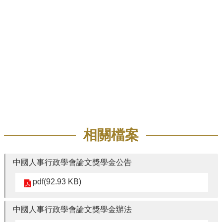
招
生
專
區
學
術
研
究
聯
絡
相關檔案
資
訊
最
中國人事行政學會論文獎學金公告
新
pdf(92.93 KB)
消
息
中國人事行政學會論文獎學金辦法