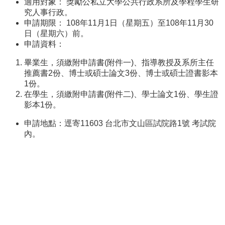
適用對象： 獎勵公私立大學公共行政系所及學程學生研
事
究人事行政。
所
申請期限： 108年11月1日（星期五）至108年11月30
簡
日（星期六）前。
介
申請資料：
公
畢業生，須繳附申請書(附件一)、指導教授及系所主任
事
推薦書2份、博士或碩士論文3份、博士或碩士證書影本
所
1份。
成
在學生，須繳附申請書(附件二)、學士論文1份、學生證
員
影本1份。
學
申請地點：逕寄11603 台北市文山區試院路1號 考試院
生
內。
事
務
論
文
口
試
專
區