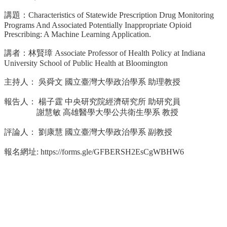
事
所
講題：Characteristics of Statewide Prescription Drug Monitoring
簡
Programs And Associated Potentially Inappropriate Opioid
Prescribing: A Machine Learning Application.
介
講者：林賢璋 Associate Professor of Health Policy at Indiana
公
University School of Public Health at Bloomington
事
所
主持人： 吳舜文 國立臺灣大學政治學系 助理教授
成
員
報告人： 楊子霆 中央研究院經濟研究所 助研究員
謝慧敏 高雄醫學大學公共衛生學系 教授
學
生
評論人： 劉康慧 國立臺灣大學政治學系 副教授
事
務
報名網址:
https://forms.gle/
GFBERSH2EsCgWBHW6
論
文
口
試
專
區