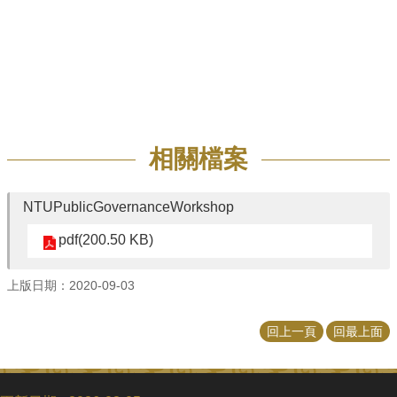
招
生
專
區
學
術
研
相關檔案
究
聯
NTUPublicGovernanceWorkshop
絡
資
pdf(200.50 KB)
訊
上版日期：2020-09-03
最
新
消
回上一頁
回最上面
息