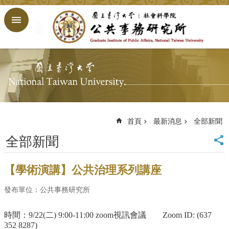
跳到主要內容區塊
進
階
搜
尋
回
首
頁
臺
大
首頁
最新消息
全部新聞
首
全部新聞
頁
網
站
【學術演講】公共治理系列講座
導
覽
發布單位：公共事務研究所
English
時間：9/22(二) 9:00-11:00 zoom視訊會議 Zoom ID: (637
公
352 8287)