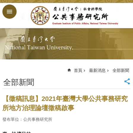
跳到主要內容區塊
進
階
搜
尋
回
首
頁
臺
大
首頁
最新消息
全部新聞
首
全部新聞
頁
網
站
【徵稿訊息】2021年臺灣大學公共事務研究
導
所地方治理論壇徵稿啟事
覽
English
發布單位：公共事務研究所
公