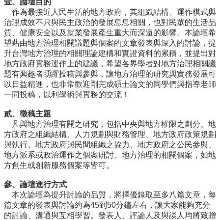
壹、論壇目的
事
作為最接近人民生活的地方政府，其組織結構、運作模式與
所
治理成效不只與民主政治的發展息息相關，也對民眾的生活品
簡
質、健康安全以及就業發展產生重大而深遠的影響。本論壇希
介
望藉由地方治理相關議題與個案的文章發表與深入的討論，提
公
升台灣地方治理的相關理論建構和實證資料的累積，並提出對
事
地方政府實務運作上的建議，希望各界學者對地方治理相關議
所
題有興趣者踴躍投稿與參與，讓地方治理的研究與實務發展可
成
以日益精進，也非常歡迎剛完成碩士論文的同學們與指導老師
員
一同投稿，以利學術與實務的交流！
學
貳、徵稿主題
生
凡與地方治理有關之研究，包括中央與地方權限之劃分、地
事
方政府之組織結構、人力規劃與財務管理、地方政府政策規劃
務
與執行、地方政府與民間組織之協力、地方政府之公民參與、
地方派系或政治運作之個案研討、地方治理的相關個案，如地
論
方創生或創新服務個案等皆可。
文
口
參、論壇進行方式
試
本次論壇為提升討論的品質，將擇優錄取至多八篇文章，每
專
篇文章的發表與討論約為45到50分鐘左右，讓大家能夠充分
區
的討論、溝通與互相學習。發表人、評論人及與談人均將致贈