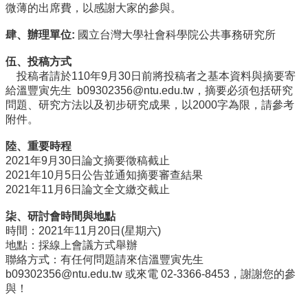
微薄的出席費，以感謝大家的參與。
招
生
肆、辦理單位:
國立台灣大學社會科學院公共事務研究所
專
區
伍、投稿方式
投稿者請於110年9月30日前將投稿者之基本資料與摘要寄
學
給溫豐寅先生
b09302356@ntu.edu.tw
，摘要必須包括研究
術
問題、研究方法以及初步研究成果，以2000字為限，請參考
研
附件。
究
陸、重要時程
聯
2021年9月30日論文摘要徵稿截止
絡
2021年10月5日公告並通知摘要審查結果
資
2021年11月6日論文全文繳交截止
訊
柒、研討會時間與地點
最
時間：2021年11月20日(星期六)
新
地點：採線上會議方式舉辦
消
聯絡方式：有任何問題請來信溫豐寅先生
息
b09302356@ntu.edu.tw
或來電 02-3366-8453，謝謝您的參
與！