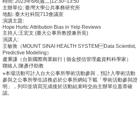
時間: 2023年6/6(週二)12:30~13:50
事
主辦單位: 臺灣大學公共事務研究所
所
地點: 臺大社科院713會議室
簡
演講主題:
介
Hope Hurts: Attribution Bias in Yelp Reviews
主持人:王宏文 (臺大公事所教授兼所長)
公
演講人:
事
王敏衡（MOUNT SINAI HEALTH SYSTEM Data Scientist,
所
Predictive Modeling）
成
盧秉謙（台新國際商業銀行 | 個金授信管理處 資料科學家）
員
聯絡人:陳彥伃助教
學
※本場活動可計入台大公事所學術活動參與，預計入學術活動
生
參與之公事所學生請務必於公事所網站下載「學術活動參與證
事
明」，列印並填寫完成後於活動結束時交由主辦單位蓋章確
務
認。
論
文
口
試
專
區