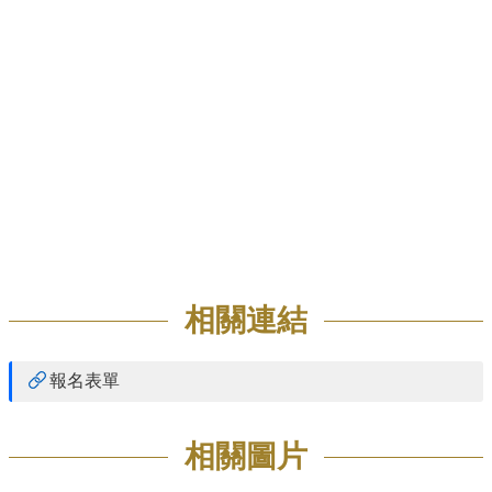
招
生
專
區
學
術
研
究
聯
絡
資
相關連結
訊
最
報名表單
新
消
息
相關圖片