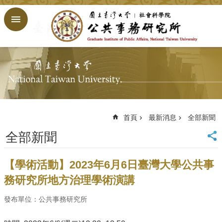
跳到主要內容區塊
進
階
搜
尋
回
首
頁
臺
大
首頁
最新消息
全部新聞
首
全部新聞
頁
網
站
【學術活動】2023年6月6日臺灣大學公共事
導
務研究所地方治理學術演講
覽
English
發布單位：公共事務研究所
公