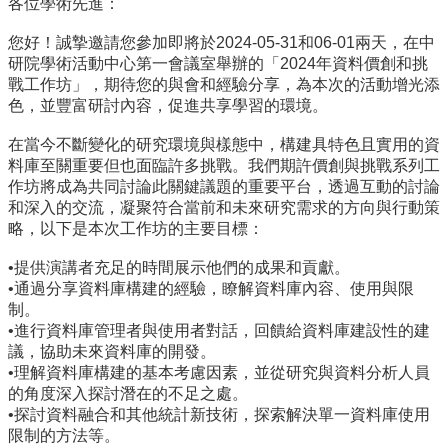
各位學術先進：
事
所
您好！誠摯邀請您參加即將於2024-05-31和06-01兩
天，在中
簡
研院學術活動中心第一會議室舉辦的「2024年資料價創
和挑
介
戰工作坊」，期待您的與會和經驗分享，
為本次的活動增光添
色，並豐富研討內容，促進共享學習的環境。
公
事
在當今不斷變化的研究環境與樣態中，
構建具特色且實用的資
所
料庫至關重要但也面臨許多挑戰。
我們期許價創與挑戰系列工
成
作坊將成為共同討論此關鍵議題的重要平
台，透過互動的討論
員
和深入的交流，
凝聚符合當前和未來研究需求的方向與行動策
略，
以下是本次工作坊的主要目標：
學
生
•提供演講者充足的時間展示他們的成果和貢獻。
事
•通過分享資料庫構建的經驗，瞭解資料庫內容、使用與限
務
制。
論
•進行資料庫管理者與使用者對話，回饋給資料庫建設性的建
文
議，
協助未來資料庫的開發。
口
•理解資料庫構建的基本考慮因素，
並從研究與資料分析人員
試
的角度深入探討潛在的不足之處。
專
•探討資料融合和其他統計新技術，
探索解決單一資料庫使用
區
限制的方法等。