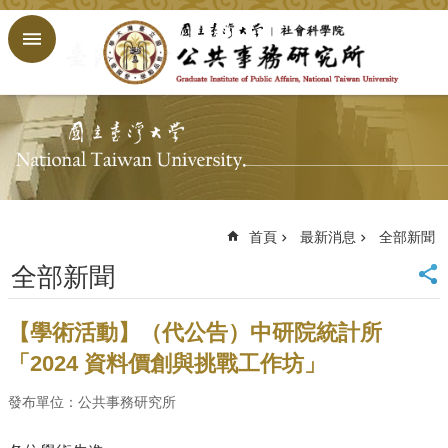
跳到主要內容區塊
進
階
搜
尋
回
首
頁
臺
大
首頁
最新消息
全部新聞
首
全部新聞
頁
網
站
【學術活動】（代公告）中研院統計所
導
「2024 資料價創與挑戰工作坊」
覽
English
發布單位：公共事務研究所
公