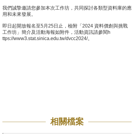
招
我們誠摯邀請您參加本次工作坊，
共同探討各類型資料庫的應
生
用和未來發展。
專
即日起開放報名至5月25日止，檢附「2024 資料價創與挑戰
區
工作坊」簡介及活動海報如附件，活動資訊請參閱
h
學
ttps://www3.stat.sinica.edu.
tw/dvcc2024/
。
術
研
究
聯
絡
資
訊
最
新
消
息
相關檔案