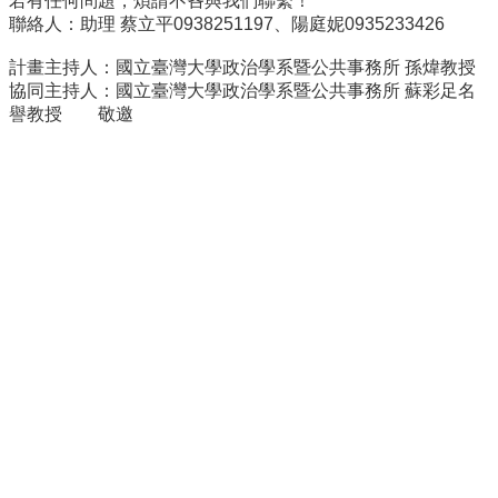
若有任何問題，煩請不吝與我們聯繫！
聯絡人：助理 蔡立平0938251197、陽庭妮0935233426
招
生
計畫主持人：國立臺灣大學政治學系暨公共事務所 孫煒教授
專
協同主持人：國立臺灣大學政治學系暨公共事務所 蘇彩足名
區
譽教授 敬邀
學
術
研
究
聯
絡
資
訊
最
新
消
息