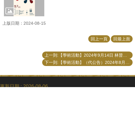
上版日期：2024-08-15
回上一頁
回最上面
上一則:【學術活動】2024年9月14日 林晉章台灣地方議員聯盟理事長演講「安心問政、認真服務： 地方議員的制度性支持」
下一則:【學術活動】（代公告）2024年8月20日 郭銘峰副教授、吳舜文助理教授、郭昱瑩教授演講「淨零轉型下，如何推出你的淨零綠生活」
更新日期
2026-08-06
Copyright © 2018 國立臺灣大學公共事務研究所