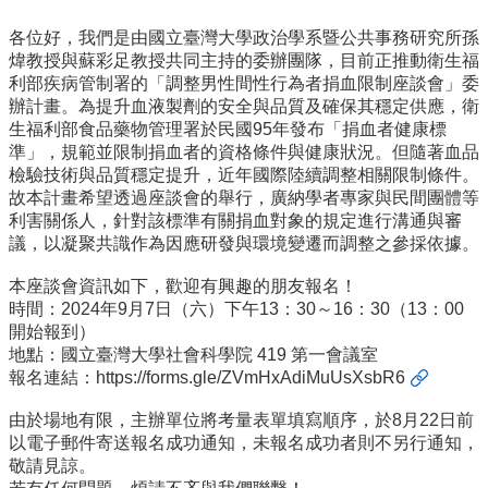
事
所
各位好，我們是由國立臺灣大學政治學系暨公共事務研究所孫
簡
煒教授與蘇彩足教授共同主持的委辦團隊，目前正推動衛生福
介
利部疾病管制署的「調整男性間性行為者捐血限制座談會」委
辦計畫。為提升血液製劑的安全與品質及確保其穩定供應，衛
公
生福利部食品藥物管理署於民國95年發布「捐血者健康標
事
準」，規範並限制捐血者的資格條件與健康狀況。但隨著血品
所
檢驗技術與品質穩定提升，近年國際陸續調整相關限制條件。
成
故本計畫希望透過座談會的舉行，廣納學者專家與民間團體等
員
利害關係人，針對該標準有關捐血對象的規定進行溝通與審
議，以凝聚共識作為因應研發與環境變遷而調整之參採依據。
學
生
本座談會資訊如下，歡迎有興趣的朋友報名！
事
時間：2024年9月7日（六）下午13：30～16：30（13：00
務
開始報到）
地點：國立臺灣大學社會科學院 419 第一會議室
論
報名連結：
https://forms.gle/ZVmHxAdiMuUsXsbR6
文
口
由於場地有限，主辦單位將考量表單填寫順序，於8月22日前
試
以電子郵件寄送報名成功通知，未報名成功者則不另行通知，
專
敬請見諒。
區