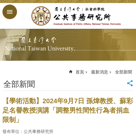
跳到主要內容區塊
進
階
搜
尋
回
首
頁
臺
大
首頁
最新消息
全部新聞
首
全部新聞
頁
網
站
【學術活動】2024年9月7日 孫煒教授、蘇彩
導
足名譽教授演講「調整男性間性行為者捐血
覽
限制」
English
公
發布單位：公共事務研究所