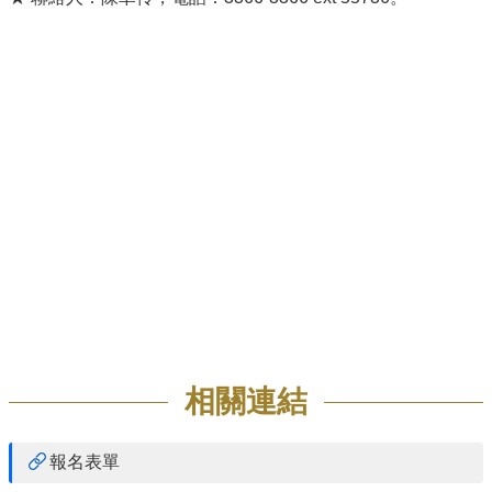
招
生
專
區
學
術
研
究
聯
絡
資
訊
最
新
相關連結
消
息
報名表單