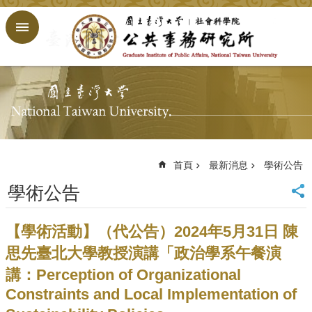
跳到主要內容區塊
進
階
搜
尋
回
首
頁
臺
大
首頁
最新消息
學術公告
首
學術公告
頁
網
站
【學術活動】（代公告）2024年5月31日 陳
導
思先臺北大學教授演講「政治學系午餐演
覽
講：Perception of Organizational
English
Constraints and Local Implementation of
公