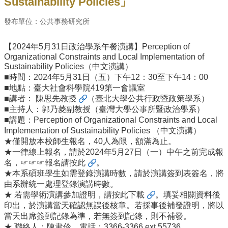
Sustainability Policies」
事
所
發布單位：公共事務研究所
簡
介
【2024年5月31日政治學系午餐演講】Perception of
公
Organizational Constraints and Local Implementation of
事
Sustainability Policies（中文演講）
所
■時間：2024年5月31日（五）下午12：30至下午14：00
成
■地點：臺大社會科學院419第一會議室
員
■講者：
陳思先教授
（臺北大學公共行政暨政策學系）
■主持人：郭乃菱副教授（臺灣大學公事所暨政治學系）
學
■講題：Perception of Organizational Constraints and Local
生
Implementation of Sustainability Policies （中文演講）
事
★僅開放本校師生報名，40人為限，額滿為止。
務
★一律線上報名，請於2024年5月27日（一）中午之前完成報
名，☞☞☞
報名請按此
。
論
★本系碩班學生如需登錄演講時數，請於演講簽到表簽名，將
文
由系辦統一處理登錄演講時數。
口
★ 若需學術演講參加證明，
請按此下載
。填妥相關資料後
試
印出，於演講當天確認無誤後核章。若採事後補發證明，將以
專
當天出席簽到記錄為準，若無簽到記錄，則不補發。
區
★ 聯絡人：陳聿伶，電話：3366-3366 ext 55736。