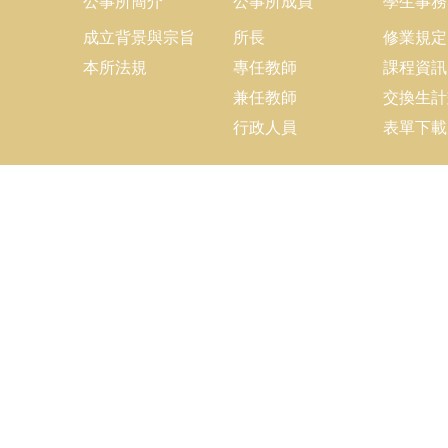
公事所簡介
公事所成員
學生事務
成立背景與宗旨
所長
修業規定
本所法規
專任教師
課程資訊
兼任教師
交換生計
行政人員
表單下載
更新日期
2026-08-05
C
電話
Fa
Em
地