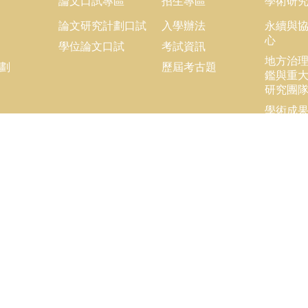
論文口試專區
招生專區
學術研
論文研究計劃口試
入學辦法
永續與
心
學位論文口試
考試資訊
地方治
劃
歷屆考古題
鑑與重
研究團
學術成
學術連
opyright © 2018 國立臺灣大學公共事務研究所
：+886-2-3366-8453
x：+886-2-2365-8416
ail：ntupubaff@ntu.edu.tw
址 : 10617 臺北市羅斯福路四段一號