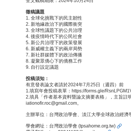
全文截稿期限：2024年10月24日
徵稿議題
1. 全球化挑戰下的民主韌性
2. 新地緣政治下的國際衝突
3. 全球性議題下的公共治理
4. 後疫情時代下的公民社會
5. 新公共治理下的政策發展
6. 新威權主義下的兩岸局勢
7. 新社群媒體下的政治傳播
8. 凝聚眾僑心下的僑務工作
9. 自行設定議題
投稿須知：
有意發表論文者請於
2024
年
7
月25
日
（週四）前
1.填寫年會投稿表單：
https://forms.gle/
RsnLPGM1
2.填具「作者基本資料暨論文摘要表格」，主旨註明
iationofir.roc@gmail.com
。
主辦單位：台灣政治學會、淡江大學全球政治經濟
學會網址：
台灣政治學會 (tpsahome.org.tw)