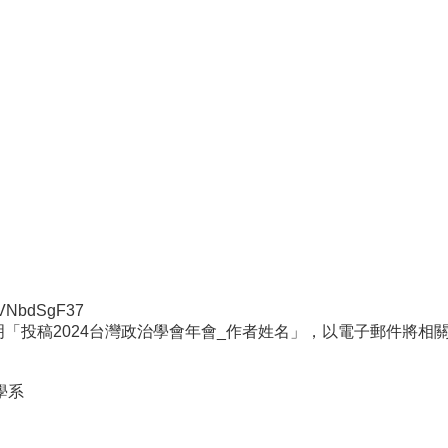
VNbdSgF37
「投稿202
4台灣政治學會年會_作者姓名」，
以電子郵件將相
學系