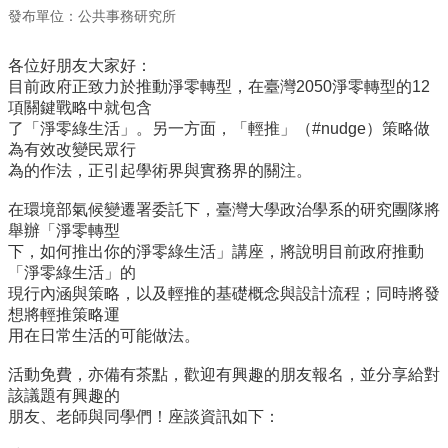
事
發布單位：公共事務研究所
所
簡
各位好朋友大家好：
介
目前政府正致力於推動淨零轉型，在臺灣2050淨零轉型的12
公
項關鍵戰略中就包含
事
了「淨零綠生活」。另一方面，「輕推」（#nudge）策略做
所
為有效改變民眾行
成
為的作法，正引起學術界與實務界的關注。
員
在環境部氣候變遷署委託下，臺灣大學政治學系的研究團隊將
學
舉辦「淨零轉型
生
下，如何推出你的淨零綠生活」講座，將說明目前政府推動
事
「淨零綠生活」的
務
現行內涵與策略，以及輕推的基礎概念與設計流程；同時將發
想將輕推策略運
論
用在日常生活的可能做法。
文
口
活動免費，亦備有茶點，歡迎有興趣的朋友報名，並分享給對
試
該議題有興趣的
專
朋友、老師與同學們！座談資訊如下：
區