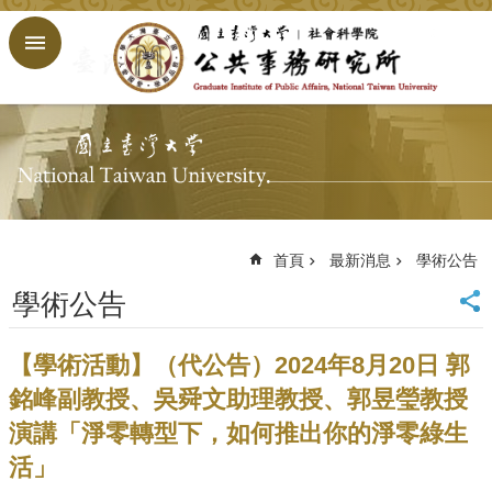
跳到主要內容區塊
進
階
搜
尋
回
首
頁
臺
大
首頁
最新消息
學術公告
首
學術公告
頁
網
站
【學術活動】（代公告）2024年8月20日 郭
導
銘峰副教授、吳舜文助理教授、郭昱瑩教授
覽
演講「淨零轉型下，如何推出你的淨零綠生
English
活」
公