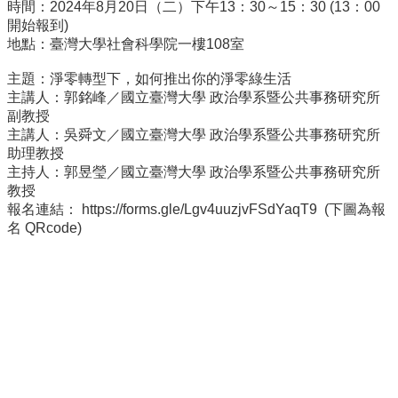
時間：2024年8月20日（二）下午13：30～15：30 (13：00
招
開始報到)
生
地點：臺灣大學社會科學院一樓108室
專
區
主題：淨零轉型下，如何推出你的淨零綠生活
主講人：郭銘峰／國立臺灣大學 政治學系暨公共事務研究所
學
副教授
術
主講人：吳舜文／國立臺灣大學 政治學系暨公共事務研究所
研
助理教授
究
主持人：郭昱瑩／國立臺灣大學 政治學系暨公共事務研究所
教授
聯
報名連結： https://forms.gle/Lgv4uuzjvFSdYaqT9 (下圖為報
絡
名 QRcode)
資
訊
最
新
消
息