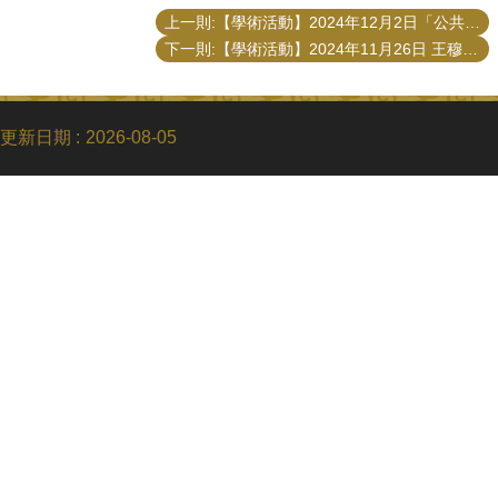
上一則:【學術活動】2024年12月2日「公共管理與領導專題」成果發表會
下一則:【學術活動】2024年11月26日 王穆衡 （交通部運輸研究所副所長）演講 「智慧運輸與綠運輸」
更新日期
2026-08-05
Copyright © 2018 國立臺灣大學公共事務研究所
電話：+886-2-3366-8453
Fax：+886-2-2365-8416
Email：ntupubaff@ntu.edu.tw
地址 : 10617 臺北市羅斯福路四段一號
No. 1, Sec. 4, Roosevelt Rd., Taipei 10617, Taiwan (R.O.C.)