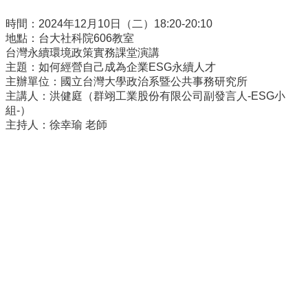
事
所
時間：2024年12月10日（二）18:20-20:10
簡
地點：台大社科院606教室
介
台灣永續環境政策實務課堂演講
主題：如何經營自己成為企業ESG永續人才
公
主辦單位：國立台灣大學政治系暨公共事務研究所
事
主講人：洪健庭（群翊工業股份有限公司副發言人-ESG小
所
組-）
成
主持人：徐幸瑜 老師
員
學
生
事
務
論
文
口
試
專
區