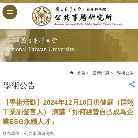
跳到主要內容區塊
進
階
搜
尋
回
首
頁
臺
大
首頁
最新消息
學術公告
首
學術公告
頁
網
站
【學術活動】2024年12月10日洪健庭（群翊
導
工業副發言人） 演講「如何經營自己成為企
覽
業ESG永續人才」
English
公
發布單位：公共事務研究所