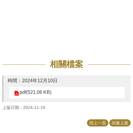
招
生
專
區
學
術
研
究
相關檔案
聯
絡
資
時間：2024年12月10日
訊
pdf(521.06 KB)
最
新
上版日期：2024-11-19
消
息
回上一頁
回最上面