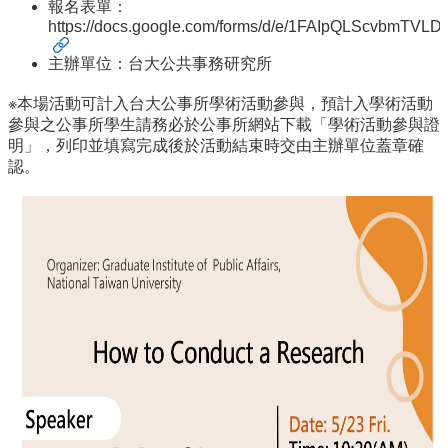
報名表單：
招
https://docs.google.com/forms/d/e/1FAIpQLScvbmT
生
主辦單位：台大公共事務研究所
專
區
※本場活動可計入台大公事所學術活動參與，預計入學術活動
參與之公事所學生請務必於公事所網站下載「學術活動參與證
學
明」，列印並填寫完成後於活動結束時交由主辦單位蓋章確
術
認。
研
究
聯
絡
資
訊
最
新
消
息