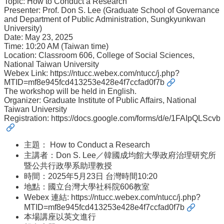
Topic: How to Conduct a Research
事
Presenter: Prof. Don S. Lee (Graduate School of Governance
所
and Department of Public Administration, Sungkyunkwan
簡
University)
介
Date: May 23, 2025
Time: 10:20 AM (Taiwan time)
公
Location: Classroom 606, College of Social Sciences,
事
National Taiwan University
Webex Link:
https://ntucc.webex.com/ntucc/j.php?
所
MTID=mf8e945fcd413253e428e4f7ccfad0f7b
成
The workshop will be held in English.
員
Organizer: Graduate Institute of Public Affairs, National
Taiwan University
學
Registration:
https://docs.google.com/forms/d/e/1FAIpQL
生
事
主題： How to Conduct a Research
務
主講者：Don S. Lee／韓國成均館大學政府治理研究所
論
暨公共行政學系助理教授
文
時間：2025年5月23日 台灣時間10:20
口
地點：國立台灣大學社科院606教室
試
Webex 連結:
https://ntucc.webex.com/ntucc/j.php?
專
MTID=mf8e945fcd413253e428e4f7ccfad0f7b
本場講座以英文進行
區