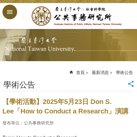
跳到主要內容區塊
進
階
搜
尋
回
首
頁
臺
大
首頁
最新消息
學術公告
首
學術公告
頁
網
站
【學術活動】2025年5月23日 Don S.
導
Lee「How to Conduct a Research」演講
覽
English
發布單位：公共事務研究所
公