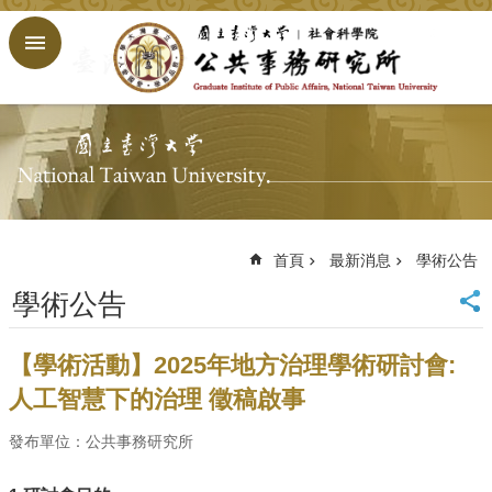
跳到主要內容區塊
進
階
搜
尋
回
首
頁
臺
大
首頁
最新消息
學術公告
首
學術公告
頁
網
站
【學術活動】2025年地方治理學術研討會:
導
人工智慧下的治理 徵稿啟事
覽
English
發布單位：公共事務研究所
公