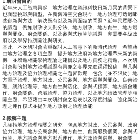
1.研討會目的
事
近年來人工智慧興起，地方治理在資訊科技日新月異的背景下
所
也面臨挑戰與轉型。在新舊時空交會現今，地方治理可透過哪
簡
些創新與方法，解決既有以及新興面臨的問題？近年民眾關心
介
的議題，例如財政收支劃分法、地方財政、地方創生、地方選
公
舉與罷免、府會關係、以及參與式預算等議題，亦需要各級政
事
府以及學界持續關注與研究。
所
基此，本次研討會著重探討人工智慧下的新時代治理，希望藉
成
由地方治理之各項主題，提升地方政府為地方治理帶來新的契
員
機，並增進相關學術理論之建構以及地方實務之精進。本次研
討會期盼對地方治理議題有興趣之各界先進踴躍投稿，舉凡與
學
地方治理及協力治理相關之主題皆歡迎，包含（並不限於）地
生
方電子治理、地方財政、公民參與、地方選舉與罷免、良善治
事
理、網絡治理等、地方創生與活化、參與式預算、地方議會運
務
作、府會關係、跨域治理、協力治理、以及地方績效管理等相
關主題。希望藉由本次研討會之發表以及深度討論，強化新治
論
理之運作模式並提升地方政府之治理效能！
文
口
2.徵稿主題
試
凡涵括地方治理相關之研究，包含地方財政、公民參與、政府
專
協力治理、地方公民參與、地方創生、創新服務個案、參與式
區
預算、地方議會與地方派系運作、地方政治與選舉、府會關