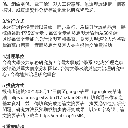
係、網絡關係、電子治理與人工智慧等。無論理論建構、個案
招
探討、或實證資料分析等質化量化研究皆歡迎。
生
專
3.進行方式
區
本次研討會採實體以及線上同步舉行。為提升討論的品質，將
擇優錄取4至5篇文章，每篇文章的發表與討論約為50分鐘，
學
以期每篇文章能充分討論與互相學習。發表人與評論人均將致
術
贈微薄出席費，實體發表之發表人亦有提供交通費補助。
研
究
4.辦理單位
台灣大學公共事務研究所 / 台灣大學政治學系 / 地方治理之績
聯
效評鑑與重大個案分析團隊 / 台灣大學永續與協力治理研究中
絡
心 / 台灣地方治理研究學會
資
訊
5.投稿方式
投稿者請於2025年8月17日前至google表單（google表單連
最
結:
https://forms.gle/
tVJbbJ1ZhZtamG3z8
）填寫通訊作者之
新
基本資料，並上傳填寫完成之論文摘要表，摘要必須包括研究
消
問題、研究方法及預期或初步的研究成果，以500字為限，論
息
文摘要表請下載自
https://reurl.cc/
pYrMl4
。
6.重要時程