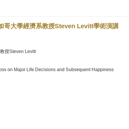
學經濟系教授Steven Levitt學術演講
ven Levitt
oss on Major Life Decisions and Subsequent Happiness