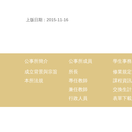
上版日期：2015-11-16
公事所簡介
公事所成員
學生事務
成立背景與宗旨
所長
修業規定
本所法規
專任教師
課程資訊
兼任教師
交換生計
行政人員
表單下載