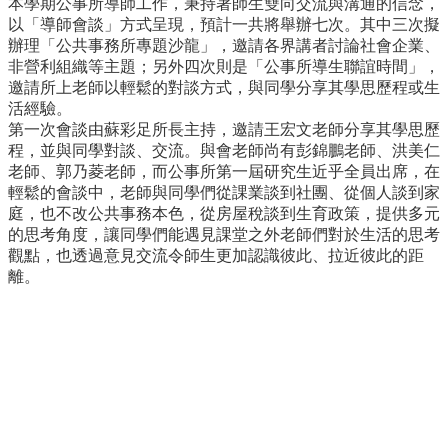
本學期公事所導師工作，秉持著師生雙向交流與溝通的信念，
事
以「導師會談」方式呈現，預計一共將舉辦七次。其中三次擬
所
辦理「公共事務所專題沙龍」，邀請各界講者討論社會企業、
簡
非營利組織等主題；另外四次則是「公事所導生聯誼時間」，
介
邀請所上老師以輕鬆的對談方式，與同學分享其學思歷程或生
公
活經驗。
事
第一次會談由蘇彩足所長主持，邀請王宏文老師分享其學思歷
所
程，並與同學對談、交流。與會老師尚有彭錦鵬老師、洪美仁
成
老師、郭乃菱老師，而公事所第一屆研究生近乎全員出席，在
員
輕鬆的會談中，老師與同學們從課業談到社團、從個人談到家
庭，也不改公共事務本色，從房屋稅談到生育政策，提供多元
學
的思考角度，讓同學們能遇見課堂之外老師們對於生活的思考
生
觀點，也透過意見交流令師生更加認識彼此、拉近彼此的距
事
離。
務
論
文
口
試
專
區