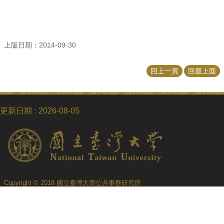
招
生
專
區
上版日期：2014-09-30
學
回上一頁
回最上面
術
研
究
更新日期
2026-08-05
聯
絡
資
訊
最
新
Copyright © 2018 國立臺灣大學公共事務研究所
消
息
電話：+886-2-3366-8453
Fax：+886-2-2365-8416