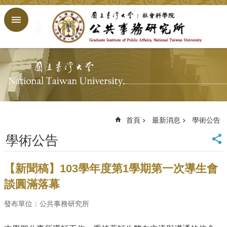
跳到主要內容區塊
進
階
搜
尋
回
首
頁
臺
大
首頁
最新消息
學術公告
首
學術公告
頁
網
站
【新聞稿】103學年度第1學期第一次導生會
導
談圓滿落幕
覽
English
發布單位：公共事務研究所
公