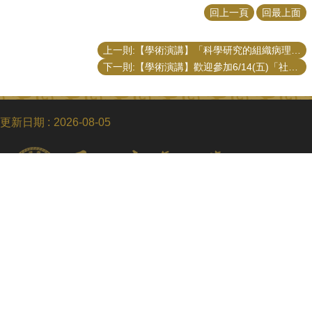
回上一頁
回最上面
上一則:【學術演講】「科學研究的組織病理與學術不端暨與主編有約」演講
下一則:【學術演講】歡迎參加6/14(五)「社會福利基本法制定與否之檢討」座談會
更新日期
2026-08-05
Copyright © 2018 國立臺灣大學公共事務研究所
電話：+886-2-3366-8453
Fax：+886-2-2365-8416
Email：ntupubaff@ntu.edu.tw