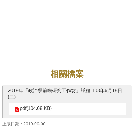
招
生
專
區
學
術
研
究
聯
相關檔案
絡
資
訊
2019年「政治學前瞻研究工作坊」議程-108年6月18日
(二)
最
新
pdf(104.08 KB)
消
息
上版日期：2019-06-06