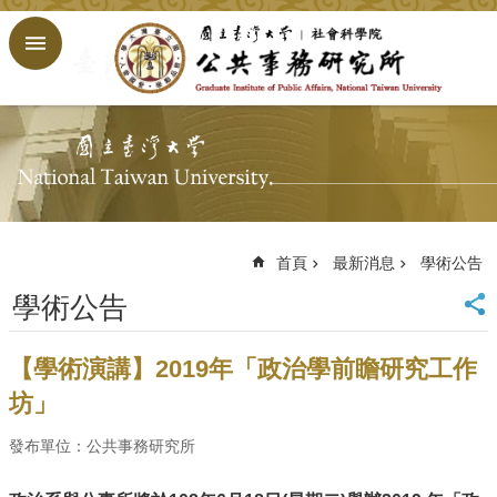
跳到主要內容區塊
進
階
搜
尋
回
首
頁
臺
大
首頁
最新消息
學術公告
首
學術公告
頁
網
站
【學術演講】2019年「政治學前瞻研究工作
導
坊」
覽
English
發布單位：公共事務研究所
公