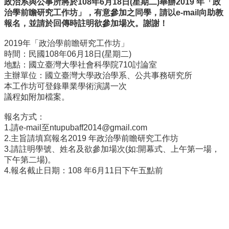
政治系與公事所將於
108
年
6
月
18
日
(
星期二
)
舉辦
2019
年「政
事
治學前瞻研究工作坊」，有意參加之同學，請以
e-
mail
向助教
所
報名，並請於回傳時註明欲參加場次。謝謝！
簡
介
2019年「政治學前瞻研究工作坊」
時間：民國108年06月18日(星期二)
公
地點：國立臺灣大學社會科學院710討論室
事
主辦單位：國立臺灣大學政治學系、公共事務研究所
所
本工作坊可登錄畢業學術演講一次
成
議程如附加檔案。
員
報名方式：
學
1.請e-mail至
ntupubaff2014@gmail.
com
生
2.主旨請填寫報名2019 年政治學前瞻研究工作坊
事
3.請註明學號、姓名及欲參加場次(如:開幕式、上午第一場，
務
下午第二場)。
論
4.報名截止日期：108 年6月11日下午五點前
文
口
試
專
區