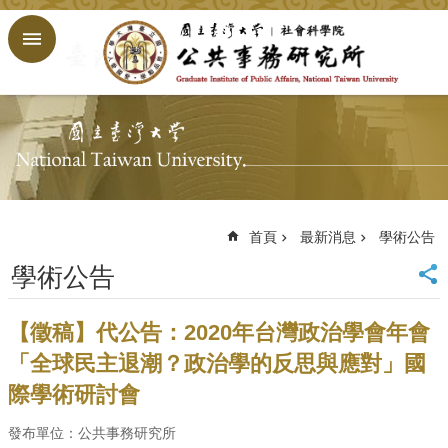
跳到主要內容區塊
進
階
搜
尋
回
首
頁
臺
大
首頁
最新消息
學術公告
首
學術公告
頁
網
站
【徵稿】代公告：2020年台灣政治學會年會
導
「全球民主退潮？政治學的反思與應對」國
覽
際學術研討會
English
公
發布單位：公共事務研究所