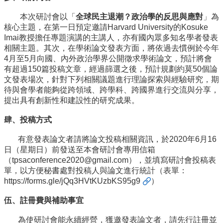
招
本次研討會以「
全球民主退潮？政治學的反思與應對
」
為
生
核心主題，在第一日預定邀請Harvard University的Kosuke
專
Imai教授擔任專題演講的主講人，亦有國內眾多知名學者發表
區
相
關主題。其次，在學術論文發表方面，將依過去慣例於今年
4月至5
月向國、內外政治學界公開徵求學術論文，預計將會
學
有超過150篇
投稿文章，經過篩選之後，預計規劃約莫50個論
術
文發表場次，
針對下列相關議題進行理論探索與經驗研究，期
研
待與會學者能夠從跨
領域、跨學科、跨國界進行交流與分享，
究
提出具有創新性和建設性的研究成果。
聯
肆、投稿方式
絡
資
有意發表論文者請將論文投稿相關資訊，於2020年6月16
訊
日（
星期日）前發送至本會研討會專用信箱
（
tpsaconference2020@gmail.com
），並填寫研討會投稿表
最
單，
以方便秘書處對投稿人與論文進行統計（表單：
新
https://forms.gle/jQq3HVtKUzbKS95g9
）
消
息
伍、註冊費與補助事宜
為使研討會能永續經營，獲邀發表論文者，
請先行註冊並