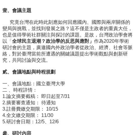
事
所
壹、會議主題
簡
介
究竟台灣在此時此刻應如何回應國內、
國際與兩岸關係的
變局與挑戰，並找到發展之路？
這不僅是主政者的重責大任，
公
也是值得學術社群關注與探討的課題。
是故，台灣政治學會將
事
以「
全球民主退潮？政治學的反思與應對」
作
為2020年學術
所
研討會的主題，廣邀國內外政治學者從政治、
經濟、社會等脈
成
絡，
對於臺灣當前所遭遇的關鍵議題提出學術觀點與創新研
員
究，
共同討論與交流。
學
貳、會議地點與時程規劃
生
事
一、會議地點：國立臺灣大學
務
二 、時程詳情：
1.論文摘要截稿： 即日起至7/31
論
2.摘要審查通知： 待通知
文
3.註冊費繳交期限： 10/15
口
4.全文繳交期限： 11/30
試
5.研討會日期：12/5、12/6
專
區
參、研討
內
容