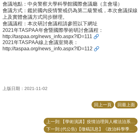
會議地點：中央警察大學科學館國際會議廳（主會場）
招
會議方式：鑑於國內疫情警戒仍為第二級警戒，本次會議採線
生
上及實體會議方式同步辦理。
專
會議議程：本次研討會議程請參照以下網址
區
2021年TASPAA年會暨國際學術研討會議程：
http://taspaa.org/news_info.aspx?ID=111
學
2021年TASPAA線上會議室簡表：
術
http://taspaa.org/news_info.aspx?ID=112
研
究
聯
絡
資
上版日期：2021-11-02
訊
最
回上一頁
回最上面
新
消
上一則:【學術演講】疫情治理與人權法治系列論壇(二)
息
下一則:(代公告)【徵稿訊息】《政治科學季評》冬季號徵稿啟事