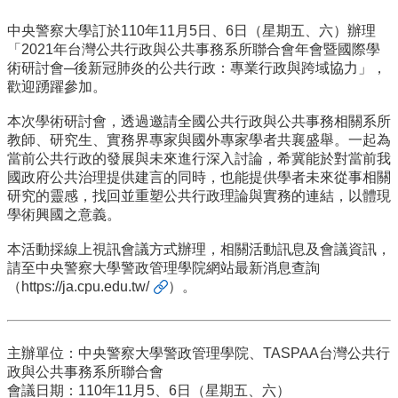
事
所
中央警察大學訂於110年11月5日、6日（星期五、六）辦理
簡
「2021年台灣公共行政與公共事務系所聯合會年會暨國際學
介
術研討會─後新冠肺炎的公共行政：專業行政與跨域協力」，
歡迎踴躍參加。
公
事
本次學術研討會，透過邀請全國公共行政與公共事務相關系所
所
教師、研究生、實務界專家與國外專家學者共襄盛舉。一起為
成
當前公共行政的發展與未來進行深入討論，希冀能於對當前我
員
國政府公共治理提供建言的同時，也能提供學者未來從事相關
研究的靈感，找回並重塑公共行政理論與實務的連結，以體現
學
學術興國之意義。
生
事
本活動採線上視訊會議方式辦理，相關活動訊息及會議資訊，
務
請至中央警察大學警政管理學院網站最新消息查詢
（
https://ja.cpu.edu.tw/
）。
論
文
口
試
主辦單位：中央警察大學警政管理學院、TASPAA台灣公共行
專
政與公共事務系所聯合會
區
會議日期：110年11月5、6日（星期五、六）