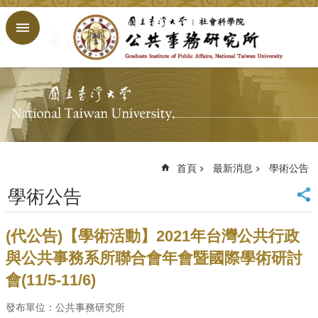
跳到主要內容區塊
進
階
搜
尋
回
首
頁
臺
大
首頁
最新消息
學術公告
首
學術公告
頁
網
站
(代公告)【學術活動】2021年台灣公共行政
導
與公共事務系所聯合會年會暨國際學術研討
覽
會(11/5-11/6)
English
公
發布單位：公共事務研究所