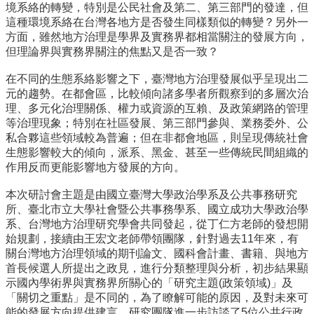
境系絡的轉變，
特別是公民社會及第二、第三部門的發達，
但
這種環境系絡在台灣各地方是否發生同樣類似的轉變？
另外一
方面，雖然地方治理是學界及實務界都相當關注的發展方向，
但理論界與實務界關注的焦點又是否一致？
在不同的生態系絡影響之下，
臺灣地方治理發展似乎呈現出二
元的趨勢。在都會區，
比較傾向諸多學者所觀察到的多層次治
理、多元化治理關係、
權力或資源的互賴、及政策網路的管理
等治理現象；
特別在社區發展、第三部門參與、業務委外、
公
私合夥這些領域較為普遍；但在非都會地區，
則呈現傳統社會
生態影響較大的傾向，派系、黑金、
甚至一些傳統民間組織的
作用反而更能影響地方發展的方向。
本次研討會主題是由國立臺灣大學政治學系及公共事務研究
所、
臺北市立大學社會暨公共事務學系、國立成功大學政治學
系、
台灣地方治理研究學會共同發起，從丁仁方老師的發想開
始規劃，
接續由王宏文老師帶領團隊，針對過去11年來，
有
關台灣地方治理領域的期刊論文、國科會計畫、書籍、
與地方
首長候選人所提出之政見，進行分類整理與分析，
初步結果顯
示國內學術界與實務界所關心的「研究主題(政策領域)
」及
「關切之重點」是不同的，為了瞭解可能的原因，
及對未來可
能的發展方向提供建言，
研究團隊進一步訪談了5位公共行政