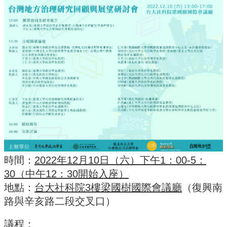
事
所
簡
介
公
事
所
成
員
學
生
事
務
時間：
2022年12月10日（六）下午1：00-5：
論
30（
中午12：30開始入座）
文
地點：
台大社科院3樓梁國樹國際會議廳
（
復興南
口
試
路與辛亥路二段交叉口）
專
區
議程：