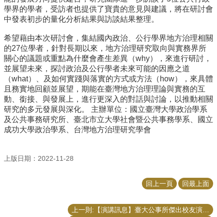
學界的學者，
受訪者也提供了寶貴的意見與建議，
將在研討會
中發表初步的量化分析結果與訪談結果整理。
希望藉由本次研討會，集結國內政治、
公行學界地方治理相關
的27位學者，針對長期以來，
地方治理研究取向與實務界所
關心的議題或重點為什麼會產生差異（
why），來進行研討，
並展望未來，
探討政治及公行學者未來可能的因應之道
（what）、
及如何實踐與落實的方式或方法（how），
來具體
且務實地回顧並展望，
期能在臺灣地方治理理論與實務的互
動、銜接、與發展上，
進行更深入的對話與討論，以推動相關
研究的多元發展與深化。 主辦單位：國立臺灣大學政治學系
及公共事務研究所、
臺北市立大學社會暨公共事務學系、國立
成功大學政治學系、
台灣地方治理研究學會
上版日期：2022-11-28
回上一頁
回最上面
上一則:【演講訊息】臺大公事所傑出校友演講—洪琬茹演講