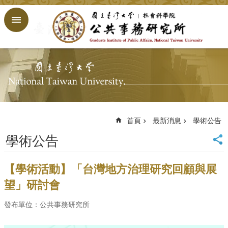
跳到主要內容區塊
進
階
搜
尋
回
首
頁
臺
大
首頁
最新消息
學術公告
首
學術公告
頁
網
站
【學術活動】「台灣地方治理研究回顧與展
導
望」研討會
覽
English
發布單位：公共事務研究所
公