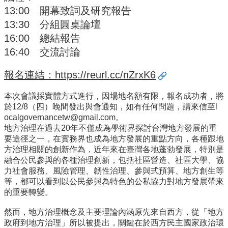
13:00 開幕致詞及研究報告
招
生
13:30 分組圓桌論壇
專
16:00 總結報告
區
16:40 交流討論
學
報名連結：
https://reurl.cc/nZrxK6
術
研
究
本次會議採實體方式進行，因場地名額有限，報名成功者，
將
於12/8（四）晚間發出與會通知，如有任何問題，請來信至
l
聯
ocalgovernancetw@gmail.com
。
絡
地方治理在過去20年不僅成為學術界探討台灣地方發展的重
資
要途徑
之一，在實務界也成為地方發展的重點方向，
各種跟地
訊
方治理相關的創新作為，近年來在臺灣各地蓬勃發展，
特別是
融合公民參與的各種治理創新，包括社區營造、社區大學、
協
最
力社會服務、風險管理、韌性治理、參與式預算、地方創生等
新
等，
都可以看到以公民參與為特色的公私協力對地方發展帶來
消
的重要轉變
。
息
然而，地方治理概念及主要理論內涵原先來自西方，從「
地方
政府到地方治理」所以被提出，
關鍵在於西方民主國家政治環