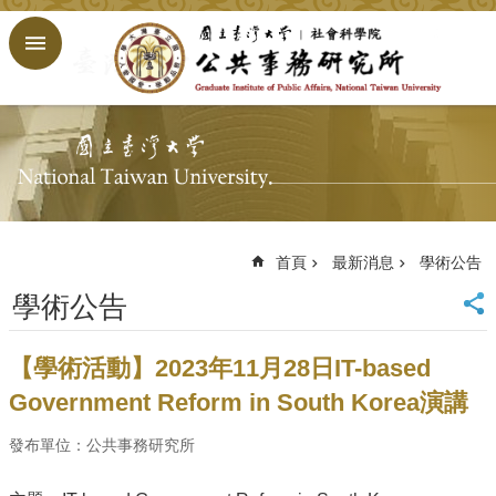
跳到主要內容區塊
進
階
搜
尋
回
首
頁
臺
大
首頁
最新消息
學術公告
首
學術公告
頁
網
站
【學術活動】2023年11月28日IT-based
導
Government Reform in South Korea演講
覽
English
發布單位：公共事務研究所
公