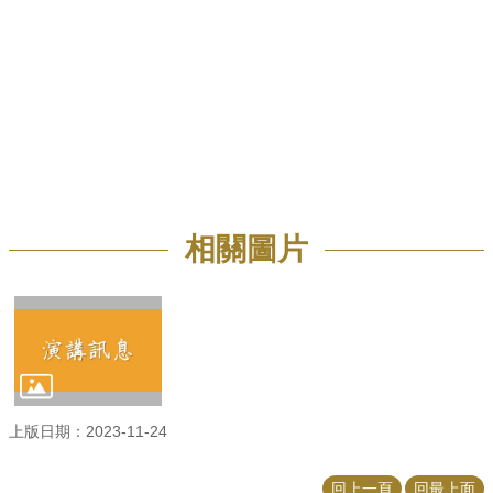
招
生
專
區
學
術
研
究
相關圖片
聯
絡
資
訊
最
新
消
息
上版日期：2023-11-24
回上一頁
回最上面