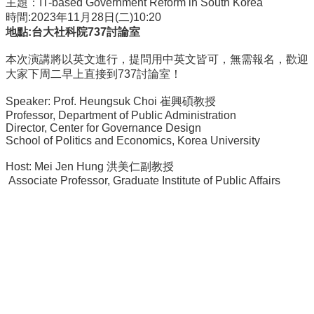
主題：IT-based Government Reform in South Korea
事
時間:2023年11月28日(二)10:20
所
地點:台大社科院737討論室
簡
介
本次演講將以英文進行，提問用中英文皆可，無需報名，
歡迎
大家下周二早上直接到737討論室！
公
事
Speaker: Prof. Heungsuk Choi 崔興碩教授
所
Professor, Department of Public Administration
成
Director, Center for Governance Design
員
School of Politics and Economics, Korea University
學
Host: Mei Jen Hung 洪美仁副教授
生
Associate Professor, Graduate Institute of Public Affairs
事
務
論
文
口
試
專
區