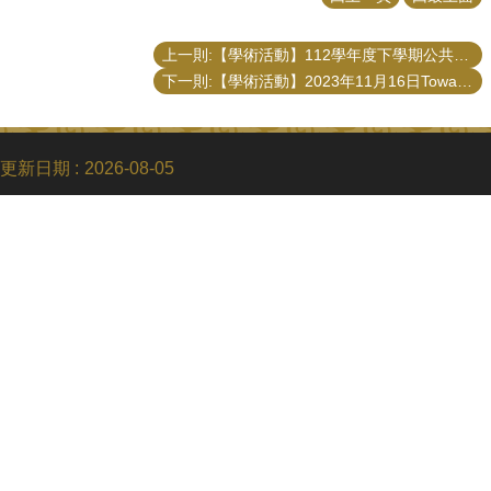
上一則:【學術活動】112學年度下學期公共事務研究所開授「公共行政的社會認知方法：國家與公民互動的關係模式」課程
下一則:【學術活動】2023年11月16日Toward A More Trustworthy Government 演講
更新日期
2026-08-05
Copyright © 2018 國立臺灣大學公共事務研究所
電話：+886-2-3366-8453
Fax：+886-2-2365-8416
Email：ntupubaff@ntu.edu.tw
地址 : 10617 臺北市羅斯福路四段一號