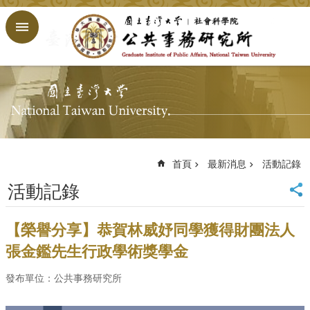
跳到主要內容區塊
進
階
搜
尋
回
首
頁
臺
大
首頁
最新消息
活動記錄
首
活動記錄
頁
網
站
【榮譽分享】恭賀林威妤同學獲得財團法人
導
張金鑑先生行政學術獎學金
覽
English
發布單位：公共事務研究所
公