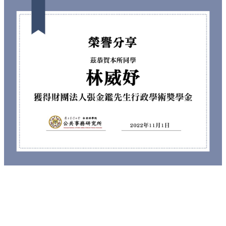
事
所
簡
介
公
事
所
成
員
學
生
事
務
論
文
口
試
專
區