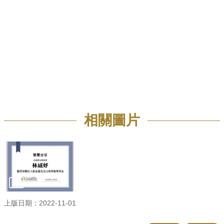
招
生
專
區
學
術
研
究
聯
相關圖片
絡
資
訊
最
新
消
息
上版日期：2022-11-01