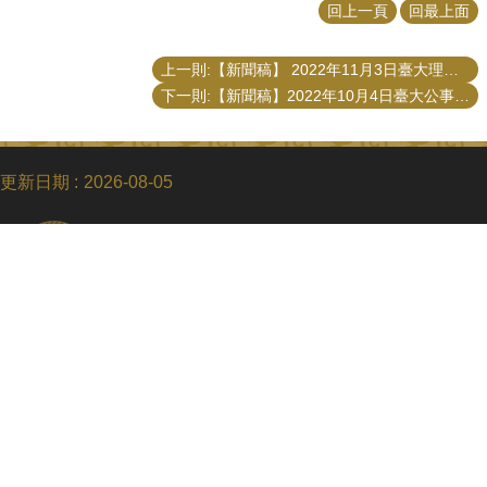
回上一頁
回最上面
上一則:【新聞稿】 2022年11月3日臺大理律公法實務與公共事務論壇：地方自治與永續治理研討會
下一則:【新聞稿】2022年10月4日臺大公事所「永續治理演講：企業永續轉型與綠色商機策略布局」
更新日期
2026-08-05
Copyright © 2018 國立臺灣大學公共事務研究所
電話：+886-2-3366-8453
Fax：+886-2-2365-8416
Email：ntupubaff@ntu.edu.tw
地址 : 10617 臺北市羅斯福路四段一號