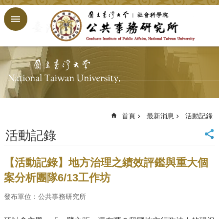
跳到主要內容區塊
進
階
搜
尋
回
首
頁
臺
大
首頁
最新消息
活動記錄
首
活動記錄
頁
網
站
【活動記錄】地方治理之績效評鑑與重大個
導
案分析團隊6/13工作坊
覽
English
發布單位：公共事務研究所
公