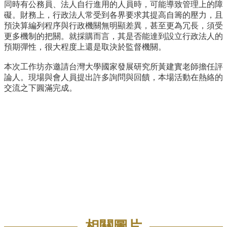
同時有公務員、法人自行進用的人員時，可能導致管理上的障
招
礙。財務上，行政法人常受到各界要求其提高自籌的壓力，且
生
預決算編列程序與行政機關無明顯差異，甚至更為冗長，須受
專
更多機制的把關。就採購而言，其是否能達到設立行政法人的
區
預期彈性，很大程度上還是取決於監督機關。
學
本次工作坊亦邀請台灣大學國家發展研究所黃建實老師擔任評
術
論人。現場與會人員提出許多詢問與回饋，本場活動在熱絡的
研
交流之下圓滿完成。
究
聯
絡
資
訊
最
新
消
息
相關圖片