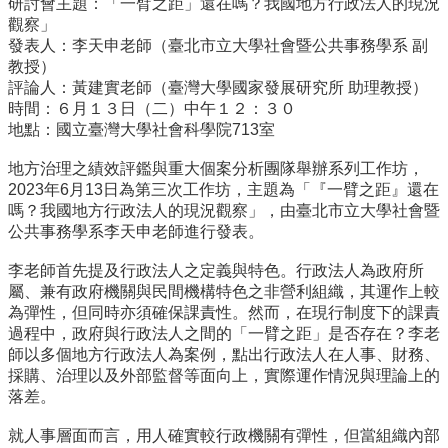
研討會主題：「一臂之距」還在嗎？我國地方行政法人的現況
事
觀察」
所
發表人：李天申老師（臺北市立大學社會暨公共事務學系 副
簡
教授）
介
評論人：黃建實老師（臺灣大學國家發展研究所 助理教授）
公
時間：６月１３日（二）中午１２：３０
事
地點：國立臺灣大學社會科學院713室
所
地方治理之績效評鑑與重大個案分析團隊舉辦系列工作坊，
成
2023年6月13日為第三次工作坊，主題為「『一臂之距』還在
員
嗎？我國地方行政法人的現況觀察」，由臺北市立大學社會暨
學
公共事務學系李天申老師進行發表。
生
李老師首先提及行政法人之定義與特色。行政法人為政府所
事
屬、兼有政府機關與民間機構特色之非營利組織，其運作上較
務
為彈性，但同時亦須確保課責性。然而，在現行制度下的課責
論
過程中，政府與行政法人之間的「一臂之距」是否存在？李老
文
師以多個地方行政法人為案例，點出行政法人在人事、財務、
口
採購、治理以及外部監督等面向上，實際運作情況與理論上的
試
落差。
專
區
就人事層面而言，用人確實較行政機關有彈性，但當組織內部