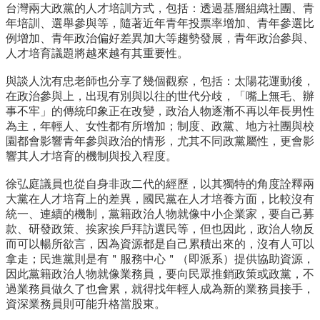
台灣兩大政黨的人才培訓方式，包括：透過基層組織社團、
青
招
年培訓、選舉參與等，隨著近年青年投票率增加、
青年參選比
生
例增加、青年政治偏好差異加大等趨勢發展，
青年政治參與、
專
人才培育議題將越來越有其重要性。
區
與談人沈有忠老師也分享了幾個觀察，包括：太陽花運動後，
學
在政治參與上，出現有別與以往的世代分歧，「嘴上無毛、
辦
術
事不牢」的傳統印象正在改變，
政治人物逐漸不再以年長男性
研
為主，年輕人、女性都有所增加；
制度、政黨、地方社團與校
究
園都會影響青年參與政治的情形，
尤其不同政黨屬性，更會影
響其人才培育的機制與投入程度。
聯
絡
徐弘庭議員也從自身非政二代的經歷，
以其獨特的角度詮釋兩
資
大黨在人才培育上的差異，
國民黨在人才培養方面，比較沒有
訊
統一、連續的機制，
黨籍政治人物就像中小企業家，要自己募
款、研發政策、
挨家挨戶拜訪選民等，但也因此，政治人物反
最
而可以暢所欲言，
因為資源都是自己累積出來的，沒有人可以
新
拿走；民進黨則是有＂
服務中心＂（即派系）提供協助資源，
消
因此黨籍政治人物就像業務員，要向民眾推銷政策或政黨，
不
息
過業務員做久了也會累，就得找年輕人成為新的業務員接手，
資深業務員則可能升格當股東。