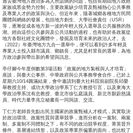
過去臺灣地方政治多為人所詬病的問題，
包括長期由地方政經
事
家族或黑金勢力控制，
主要政黨缺少培育及甄補熱心公共事務
所
及專業人才的政策與決心。
但近年來，隨著城鄉各種地方民間
簡
團體與網絡的發展，
包括地方創生、大學社會責任（USR）
介
等，
逐漸促成各地方新一波的年輕人投入選舉及公共服務的熱
公
潮。
經由這些公共參與及公共活動的過程，
也有助於各政黨從
事
地方各類社經文化團體中，
發掘及培育未來的政治人才。去
所
（2022）
年臺灣地方九合一選舉中，
便可以看到許多年輕及
成
專業人士投入縣市議員、鄉鎮長，
尤其是村里長的選舉，為地
員
方政治參與帶出新的希望與訊息。
學
亭仔腳今年度倒數第3場活動「政黨的地方紮根與人才培育」
生
座談，
與臺大公事所、中華政府與公共事務學會合作，已於上
事
星期六10/
14圓滿結束，會中邀請到臺大社科院前副院長邱榮
務
舉教授主持、
成功大學政治學系丁仁方教授引言，
以及東海大
學政治學系沈有忠教授、臺北市徐弘庭議員、
新北市顏蔚慈議
論
員、時代力量李兆立秘書長一同與談、交流。
文
口
丁仁方老師首先點出民主國家的政黨甄補人才模式，
其實取決
試
於政治環境、政黨性質與選舉競爭，進而分析在一黨制、
兩黨
專
制、多黨制不同體制之下，有不同的政治競爭程度、
菁英晉升
區
條件、基層連結情形，以及政策專業所偏重的面向，
也比較了