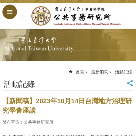
跳到主要內容區塊
進
階
搜
尋
回
首
頁
臺
大
首頁
最新消息
活動記錄
首
活動記錄
頁
網
站
【新聞稿】2023年10月14日台灣地方治理研
導
究學會座談
覽
English
發布單位：公共事務研究所
公