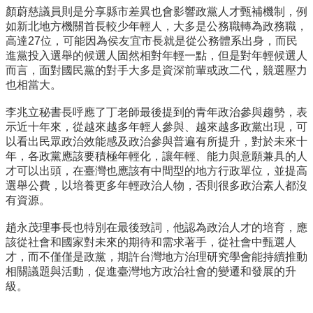
顏蔚慈議員則是分享縣市差異也會影響政黨人才甄補機制，
例
如新北地方機關首長較少年輕人，大多是公務職轉為政務職，
高達27位，可能因為侯友宜市長就是從公務體系出身，
而民
進黨投入選舉的候選人固然相對年輕一點，
但是對年輕候選人
而言，
面對國民黨的對手大多是資深前輩或政二代，競選壓力
也相當大。
李兆立秘書長呼應了丁老師最後提到的青年政治參與趨勢，
表
示近十年來，從越來越多年輕人參與、越來越多政黨出現，
可
以看出民眾政治效能感及政治參與普遍有所提升，對於未來十
年，
各政黨應該要積極年輕化，讓年輕、
能力與意願兼具的人
才可以出頭，
在臺灣也應該有中間型的地方行政單位，並提高
選舉公費，
以培養更多年輕政治人物，否則很多政治素人都沒
有資源。
趙永茂理事長也特別在最後致詞，他認為政治人才的培育，
應
該從社會和國家對未來的期待和需求著手，從社會中甄選人
才，
而不僅僅是政黨，
期許台灣地方治理研究學會能持續推動
相關議題與活動，
促進臺灣地方政治社會的變遷和發展的升
級。