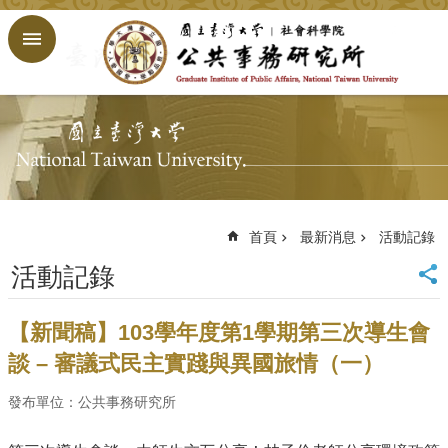
跳到主要內容區塊
進
階
搜
尋
回
首
頁
臺
大
首頁
最新消息
活動記錄
首
活動記錄
頁
網
站
【新聞稿】103學年度第1學期第三次導生會
導
談 – 審議式民主實踐與異國旅情（一）
覽
English
發布單位：公共事務研究所
公