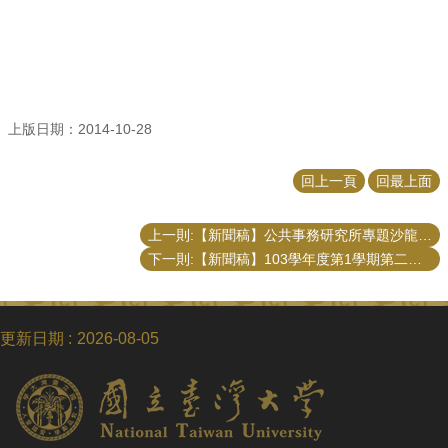
招
生
專
區
學
上版日期：2014-10-28
術
研
回上一頁
回最上面
究
聯
上一則:【新聞稿】公共事務研究所專題沙龍「創新與堅持：我的心路歷程」
絡
下一則:【新聞稿】103學年度第1學期第二次導生會談激盪思辨火花
資
訊
最
更新日期
2026-08-05
新
消
息