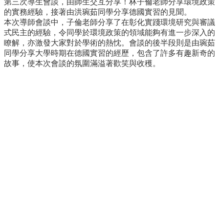
第三次導生會談，由師生交互分享！林子倫老師分享環境政策
事
的實務經驗，接著由洪琬茹同學分享德國實習的見聞。
所
本次導師會談中，子倫老師分享了在彰化實踐環境研究與審議
簡
式民主的經驗，令同學於環境政策的領域能夠有進一步深入的
介
瞭解，亦激發大家對於學術的熱忱。會談的後半段則是由琬茹
公
同學分享大學時期在德國實習的經歷，包含了許多有趣新奇的
事
故事，使本次會談的氛圍滿溢著歡笑與收穫。
所
成
員
學
生
事
務
論
文
口
試
專
區