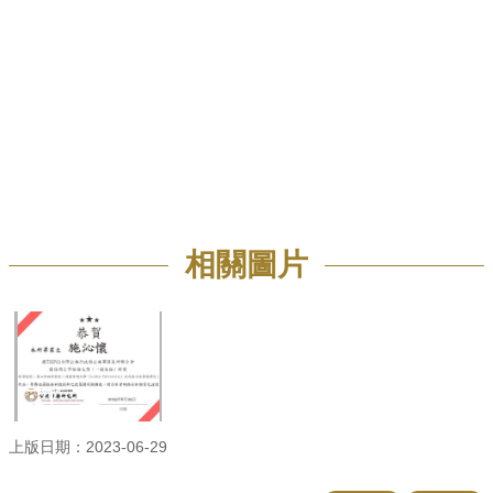
招
生
專
區
學
術
研
究
聯
相關圖片
絡
資
訊
最
新
消
息
上版日期：2023-06-29