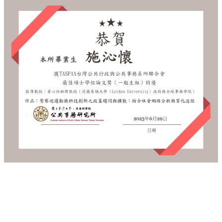
事
所
簡
介
公
事
所
成
員
學
生
事
務
論
文
口
試
專
區