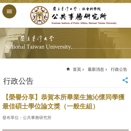
跳到主要內容區塊
進
階
搜
尋
回
首
頁
臺
大
首頁
最新消息
行政公告
首
行政公告
頁
網
站
【榮譽分享】恭賀本所畢業生施沁懷同學獲
導
最佳碩士學位論文獎（一般生組）
覽
English
發布單位：公共事務研究所
公