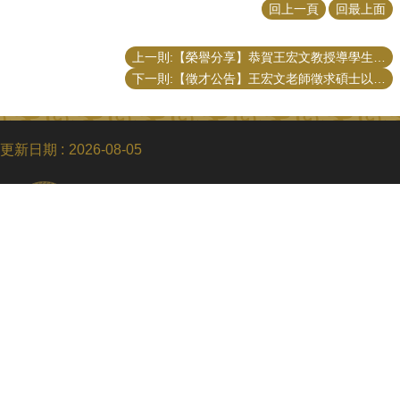
回上一頁
回最上面
上一則:【榮譽分享】恭賀王宏文教授導學生徐幸瑜同學獲最佳博士學位論文獎
下一則:【徵才公告】王宏文老師徵求碩士以上專任研究助理1~2名
更新日期
2026-08-05
Copyright © 2018 國立臺灣大學公共事務研究所
電話：+886-2-3366-8453
Fax：+886-2-2365-8416
Email：ntupubaff@ntu.edu.tw
地址 : 10617 臺北市羅斯福路四段一號