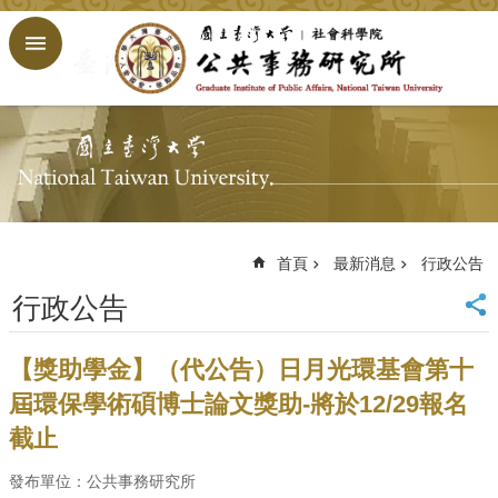
跳到主要內容區塊
進
階
搜
尋
回
首
頁
臺
大
首頁
最新消息
行政公告
首
行政公告
頁
網
站
【獎助學金】（代公告）日月光環基會第十
導
屆環保學術碩博士論文獎助-將於12/29報名
覽
截止
English
公
發布單位：公共事務研究所