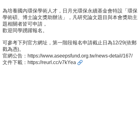
事
所
為培養國內環保學術人才，日月光環保永續基金會特設「
環保
簡
學術碩、博士論文獎助辦法」，
凡研究論文題目與本會獎助主
介
題相關者皆可申請，
歡迎同學踴躍報名。
公
事
可參考下列官方網址，
第一階段報名申請截止日為12/29(依郵
所
戳為憑)。
成
官網公告：
https://www.aseepsfund.
org.tw/news-detail/167/
員
文件下載：
https://reurl.cc/v7kYea
學
生
事
務
論
文
口
試
專
區