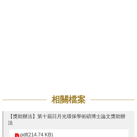
招
生
專
區
學
術
研
究
聯
絡
資
訊
相關檔案
最
新
消
【獎助辦法】第十屆日月光環保學術碩博士論文獎助辦
息
法
pdf(214.74 KB)